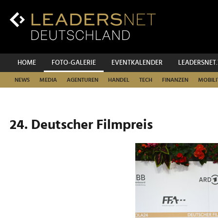
Zum
Inhalt
Zur
Fußzeilen-
Navigation
Zur
HOME
FOTO-GALERIE
EVENTKALENDER
LEADERSNET
Hauptnavigation
NEWS
MEDIA
AGENTUREN
HANDEL
TECH
FINANZEN
MOBILI
24. Deutscher Filmpreis