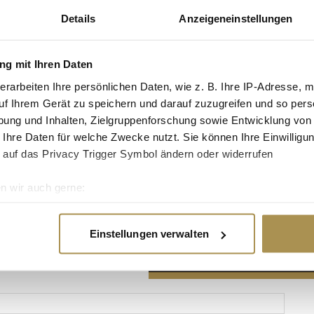
Details
Anzeigeneinstellungen
g mit Ihren Daten
erarbeiten Ihre persönlichen Daten, wie z. B. Ihre IP-Adresse, m
Advertisement
uf Ihrem Gerät zu speichern und darauf zuzugreifen und so pers
ung und Inhalten, Zielgruppenforschung sowie Entwicklung von
 Ihre Daten für welche Zwecke nutzt. Sie können Ihre Einwilligun
 auf das Privacy Trigger Symbol ändern oder widerrufen
n wir auch gerne:
re geografische Lage erfassen, welche bis auf einige Meter gen
es Scannen nach bestimmten Merkmalen (Fingerprinting) identifi
Einstellungen verwalten
ie Ihre persönlichen Daten verarbeitet werden, und legen Sie I
nhalte und Anzeigen zu personalisieren, Funktionen für soziale
Website zu analysieren. Außerdem geben wir Informationen zu I