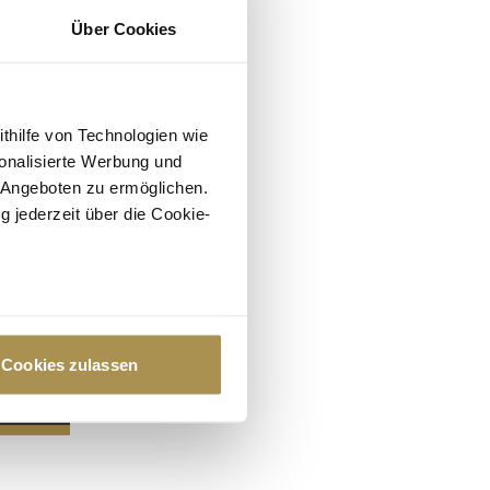
Über Cookies
ithilfe von Technologien wie
onalisierte Werbung und
 Angeboten zu ermöglichen.
g jederzeit über die Cookie-
au sein können
zieren
Cookies zulassen
hre Präferenzen im
Abschnitt
 Medien anbieten zu können
hrer Verwendung unserer