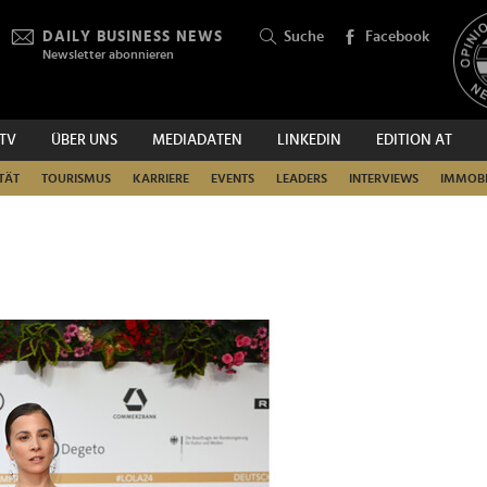
DAILY BUSINESS NEWS
Suche
Facebook
Newsletter abonnieren
.TV
ÜBER UNS
MEDIADATEN
LINKEDIN
EDITION AT
SUCHEN
TÄT
TOURISMUS
KARRIERE
EVENTS
LEADERS
INTERVIEWS
IMMOBI