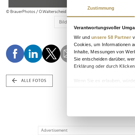
Zustimmung
© BrauerPhotos / O.Walterscheid
Verantwortungsvoller Umgan
Wir und
unsere 58 Partner
v
Cookies, um Informationen a
Inhalte, Messungen von Werb
Sie entscheiden darüber, wer
Erklärung oder durch Klicken
Wenn Sie es erlauben, würde
ALLE FOTOS
Informationen über Ih
Ihr Gerät durch aktiv
Erfahren Sie mehr darüber, w
Einzelheiten
fest.
Wir verwenden Cookies, um I
Advertisement
und die Zugriffe auf unsere 