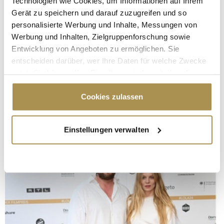
Technologien wie Cookies, um Informationen auf Ihrem
Gerät zu speichern und darauf zuzugreifen und so
personalisierte Werbung und Inhalte, Messungen von
Werbung und Inhalten, Zielgruppenforschung sowie
Entwicklung von Angeboten zu ermöglichen. Sie
entscheiden darüber, wer Ihre Daten für welche Zwecke
nutzt. Sie können Ihre Einwilligung jederzeit über die
Cookie-Erklärung oder durch Klicken auf das Privacy
Trigger Symbol ändern oder widerrufen
Cookies zulassen
Wenn Sie es erlauben, würden wir auch gerne:
Einstellungen verwalten
Informationen über Ihre geografische Lage
erfassen, welche bis auf einige Meter genau sein
können
Ihr Gerät durch aktives Scannen nach
bestimmten Merkmalen (Fingerprinting) identifizieren
Erfahren Sie mehr darüber, wie Ihre persönlichen Daten
verarbeitet werden, und legen Sie Ihre Präferenzen im
Abschnitt Einzelheiten
fest.