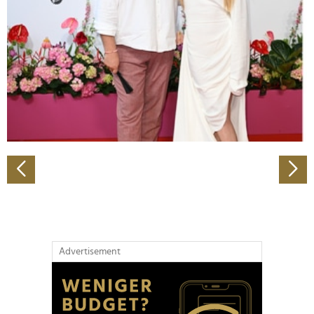
Wir verwenden Cookies, um Inhalte und Anzeigen zu
personalisieren, Funktionen für soziale Medien anbieten
zu können und die Zugriffe auf unsere Website zu
analysieren. Außerdem geben wir Informationen zu Ihrer
Verwendung unserer Website an unsere Partner für
soziale Medien, Werbung und Analysen weiter. Unsere
Partner führen diese Informationen möglicherweise mit
weiteren Daten zusammen, die Sie ihnen bereitgestellt
haben oder die sie im Rahmen Ihrer Nutzung der Dienste
gesammelt haben.
Advertisement