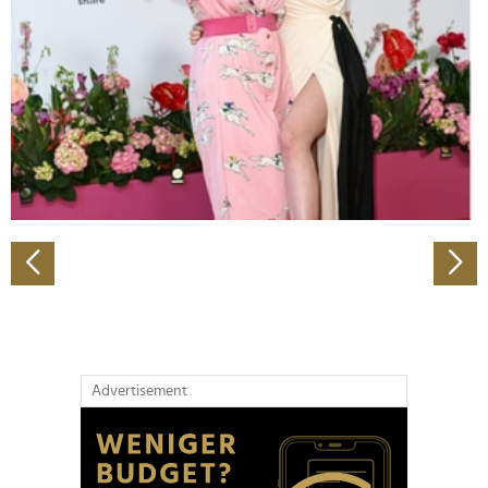
Wir verwenden Cookies, um Inhalte und Anzeigen zu
personalisieren, Funktionen für soziale Medien anbieten
zu können und die Zugriffe auf unsere Website zu
analysieren. Außerdem geben wir Informationen zu Ihrer
Verwendung unserer Website an unsere Partner für
soziale Medien, Werbung und Analysen weiter. Unsere
Partner führen diese Informationen möglicherweise mit
weiteren Daten zusammen, die Sie ihnen bereitgestellt
haben oder die sie im Rahmen Ihrer Nutzung der Dienste
gesammelt haben.
Advertisement