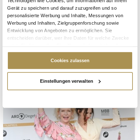
Technologien wie Cookies, um Informationen auf Ihrem
Gerät zu speichern und darauf zuzugreifen und so
personalisierte Werbung und Inhalte, Messungen von
Werbung und Inhalten, Zielgruppenforschung sowie
Entwicklung von Angeboten zu ermöglichen. Sie
entscheiden darüber, wer Ihre Daten für welche Zwecke
nutzt. Sie können Ihre Einwilligung jederzeit über die
Cookie-Erklärung oder durch Klicken auf das Privacy
Trigger Symbol ändern oder widerrufen
Cookies zulassen
Wenn Sie es erlauben, würden wir auch gerne:
Einstellungen verwalten
Informationen über Ihre geografische Lage
erfassen, welche bis auf einige Meter genau sein
können
Ihr Gerät durch aktives Scannen nach
bestimmten Merkmalen (Fingerprinting) identifizieren
Erfahren Sie mehr darüber, wie Ihre persönlichen Daten
verarbeitet werden, und legen Sie Ihre Präferenzen im
Abschnitt Einzelheiten
fest.