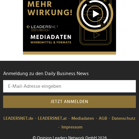
Anmeldung zu den Daily Business News
JETZT ANMELDEN
LEADERSNET.de
LEADERSNET.at
Mediadaten
AGB
Datenschutz
Impressum
© Opinion Leaders Network GmbH 2026