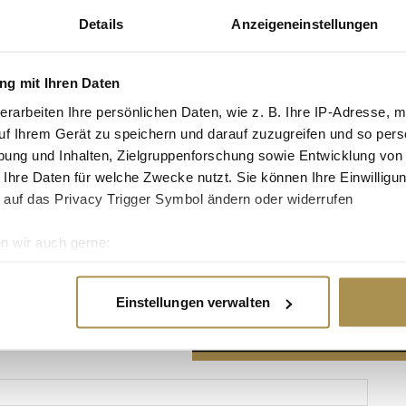
Details
Anzeigeneinstellungen
g mit Ihren Daten
erarbeiten Ihre persönlichen Daten, wie z. B. Ihre IP-Adresse, m
Advertisement
uf Ihrem Gerät zu speichern und darauf zuzugreifen und so pers
ung und Inhalten, Zielgruppenforschung sowie Entwicklung von
 Ihre Daten für welche Zwecke nutzt. Sie können Ihre Einwilligun
 auf das Privacy Trigger Symbol ändern oder widerrufen
n wir auch gerne:
re geografische Lage erfassen, welche bis auf einige Meter gen
es Scannen nach bestimmten Merkmalen (Fingerprinting) identifi
Einstellungen verwalten
ie Ihre persönlichen Daten verarbeitet werden, und legen Sie I
nhalte und Anzeigen zu personalisieren, Funktionen für soziale
Website zu analysieren. Außerdem geben wir Informationen zu I