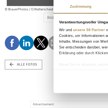
Zustimmung
© BrauerPhotos / O.Walterscheid
Verantwortungsvoller Umgan
Wir und
unsere 58 Partner
v
Cookies, um Informationen a
Inhalte, Messungen von Werb
Sie entscheiden darüber, wer
Erklärung oder durch Klicken
Wenn Sie es erlauben, würde
ALLE FOTOS
Informationen über Ih
Ihr Gerät durch aktiv
Erfahren Sie mehr darüber, w
Einzelheiten
fest.
Wir verwenden Cookies, um I
Advertisement
und die Zugriffe auf unsere 