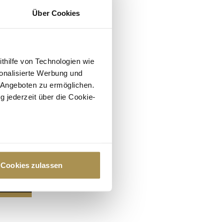
Über Cookies
ithilfe von Technologien wie
onalisierte Werbung und
 Angeboten zu ermöglichen.
g jederzeit über die Cookie-
au sein können
zieren
Cookies zulassen
hre Präferenzen im
Abschnitt
 Medien anbieten zu können
hrer Verwendung unserer