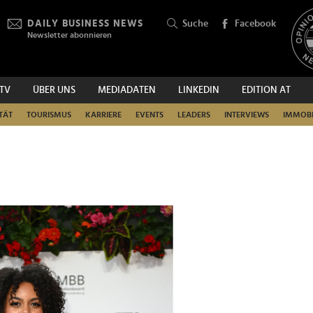
DAILY BUSINESS NEWS
Suche
Facebook
Newsletter abonnieren
.TV
ÜBER UNS
MEDIADATEN
LINKEDIN
EDITION AT
SUCHEN
TÄT
TOURISMUS
KARRIERE
EVENTS
LEADERS
INTERVIEWS
IMMOBI