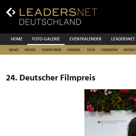
Zum
Inhalt
Zur
Fußzeilen-
Navigation
Zur
HOME
FOTO-GALERIE
EVENTKALENDER
LEADERSNET
Hauptnavigation
NEWS
MEDIA
AGENTUREN
HANDEL
TECH
FINANZEN
MOBILI
24. Deutscher Filmpreis