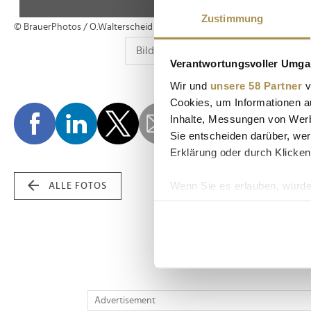
Zustimmung
© BrauerPhotos / O.Walterscheid
Verantwortungsvoller Umgan
Wir und
unsere 58 Partner
v
Cookies, um Informationen a
Inhalte, Messungen von Werb
Sie entscheiden darüber, wer
Erklärung oder durch Klicken
Wenn Sie es erlauben, würde
ALLE FOTOS
Informationen über Ih
Ihr Gerät durch aktiv
Erfahren Sie mehr darüber, w
Einzelheiten
fest.
Wir verwenden Cookies, um I
Advertisement
und die Zugriffe auf unsere 