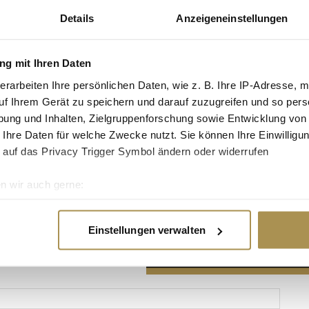
Details
Anzeigeneinstellungen
g mit Ihren Daten
erarbeiten Ihre persönlichen Daten, wie z. B. Ihre IP-Adresse, m
Advertisement
uf Ihrem Gerät zu speichern und darauf zuzugreifen und so pers
ung und Inhalten, Zielgruppenforschung sowie Entwicklung von
 Ihre Daten für welche Zwecke nutzt. Sie können Ihre Einwilligun
 auf das Privacy Trigger Symbol ändern oder widerrufen
n wir auch gerne:
re geografische Lage erfassen, welche bis auf einige Meter gen
es Scannen nach bestimmten Merkmalen (Fingerprinting) identifi
Einstellungen verwalten
ie Ihre persönlichen Daten verarbeitet werden, und legen Sie I
nhalte und Anzeigen zu personalisieren, Funktionen für soziale
Website zu analysieren. Außerdem geben wir Informationen zu I