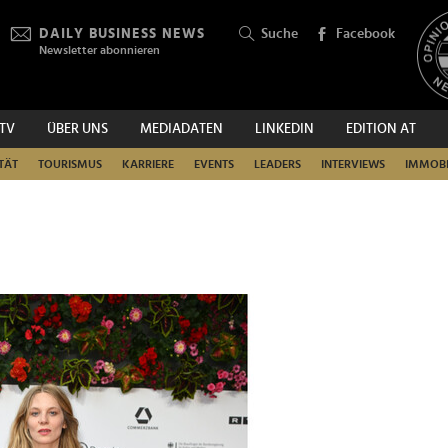
DAILY BUSINESS NEWS
Suche
Facebook
Newsletter abonnieren
.TV
ÜBER UNS
MEDIADATEN
LINKEDIN
EDITION AT
SUCHEN
TÄT
TOURISMUS
KARRIERE
EVENTS
LEADERS
INTERVIEWS
IMMOBI