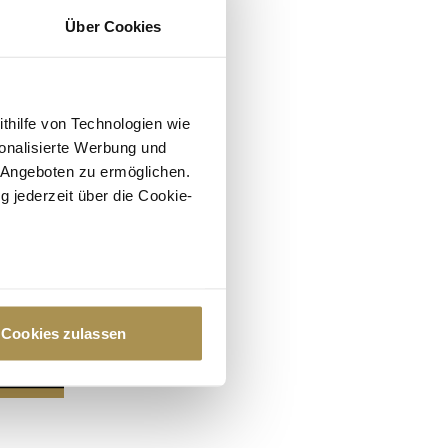
Über Cookies
ithilfe von Technologien wie
onalisierte Werbung und
 Angeboten zu ermöglichen.
g jederzeit über die Cookie-
au sein können
zieren
Cookies zulassen
hre Präferenzen im
Abschnitt
 Medien anbieten zu können
hrer Verwendung unserer