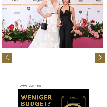
Wir verwenden Cookies, um Inhalte und Anzeigen zu
personalisieren, Funktionen für soziale Medien anbieten
zu können und die Zugriffe auf unsere Website zu
analysieren. Außerdem geben wir Informationen zu Ihrer
Verwendung unserer Website an unsere Partner für
soziale Medien, Werbung und Analysen weiter. Unsere
Partner führen diese Informationen möglicherweise mit
weiteren Daten zusammen, die Sie ihnen bereitgestellt
haben oder die sie im Rahmen Ihrer Nutzung der Dienste
gesammelt haben.
Advertisement