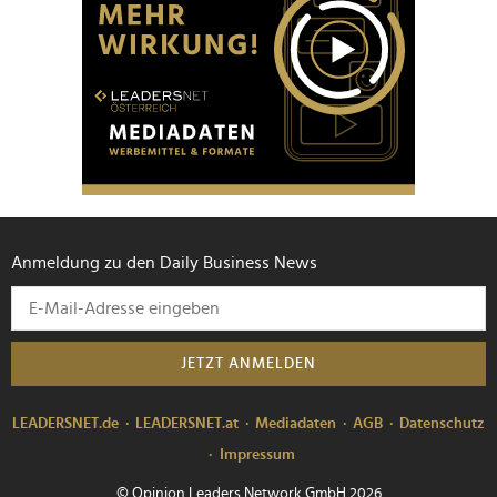
Anmeldung zu den Daily Business News
JETZT ANMELDEN
LEADERSNET.de
LEADERSNET.at
Mediadaten
AGB
Datenschutz
Impressum
© Opinion Leaders Network GmbH 2026