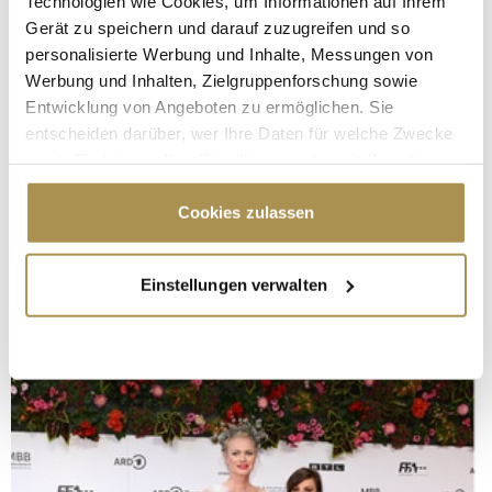
Technologien wie Cookies, um Informationen auf Ihrem
Gerät zu speichern und darauf zuzugreifen und so
personalisierte Werbung und Inhalte, Messungen von
Werbung und Inhalten, Zielgruppenforschung sowie
Entwicklung von Angeboten zu ermöglichen. Sie
entscheiden darüber, wer Ihre Daten für welche Zwecke
nutzt. Sie können Ihre Einwilligung jederzeit über die
Cookie-Erklärung oder durch Klicken auf das Privacy
Trigger Symbol ändern oder widerrufen
Cookies zulassen
Wenn Sie es erlauben, würden wir auch gerne:
Einstellungen verwalten
Informationen über Ihre geografische Lage
erfassen, welche bis auf einige Meter genau sein
können
Ihr Gerät durch aktives Scannen nach
bestimmten Merkmalen (Fingerprinting) identifizieren
Erfahren Sie mehr darüber, wie Ihre persönlichen Daten
verarbeitet werden, und legen Sie Ihre Präferenzen im
Abschnitt Einzelheiten
fest.