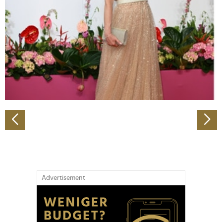
Wir verwenden Cookies, um Inhalte und Anzeigen zu
personalisieren, Funktionen für soziale Medien anbieten
zu können und die Zugriffe auf unsere Website zu
analysieren. Außerdem geben wir Informationen zu Ihrer
Verwendung unserer Website an unsere Partner für
soziale Medien, Werbung und Analysen weiter. Unsere
Partner führen diese Informationen möglicherweise mit
weiteren Daten zusammen, die Sie ihnen bereitgestellt
haben oder die sie im Rahmen Ihrer Nutzung der Dienste
gesammelt haben.
Advertisement