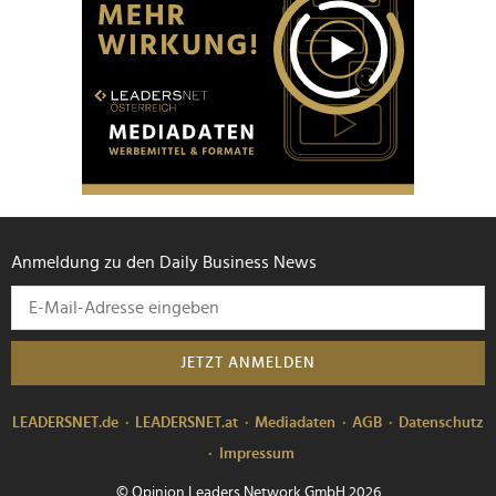
Anmeldung zu den Daily Business News
JETZT ANMELDEN
LEADERSNET.de
LEADERSNET.at
Mediadaten
AGB
Datenschutz
Impressum
© Opinion Leaders Network GmbH 2026