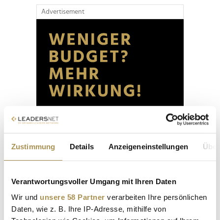
Advertisement
Zustimmung
Details
Anzeigeneinstellungen
Über
Verantwortungsvoller Umgang mit Ihren Daten
Wir und
unsere 58 Partner
verarbeiten Ihre persönlichen
Daten, wie z. B. Ihre IP-Adresse, mithilfe von