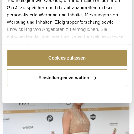
Technologien wie Cookies, um Informationen auf Ihrem
Gerät zu speichern und darauf zuzugreifen und so
personalisierte Werbung und Inhalte, Messungen von
Werbung und Inhalten, Zielgruppenforschung sowie
Entwicklung von Angeboten zu ermöglichen. Sie
entscheiden darüber, wer Ihre Daten für welche Zwecke
nutzt. Sie können Ihre Einwilligung jederzeit über die
Cookie-Erklärung oder durch Klicken auf das Privacy
Trigger Symbol ändern oder widerrufen
Cookies zulassen
Wenn Sie es erlauben, würden wir auch gerne:
Einstellungen verwalten
Informationen über Ihre geografische Lage
erfassen, welche bis auf einige Meter genau sein
können
Ihr Gerät durch aktives Scannen nach
bestimmten Merkmalen (Fingerprinting) identifizieren
Erfahren Sie mehr darüber, wie Ihre persönlichen Daten
verarbeitet werden, und legen Sie Ihre Präferenzen im
Abschnitt Einzelheiten
fest.