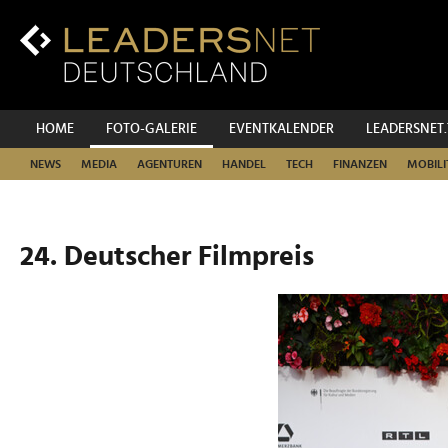
Zum
Inhalt
Zur
Fußzeilen-
Navigation
Zur
HOME
FOTO-GALERIE
EVENTKALENDER
LEADERSNET
Hauptnavigation
NEWS
MEDIA
AGENTUREN
HANDEL
TECH
FINANZEN
MOBILI
24. Deutscher Filmpreis