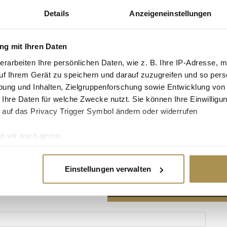
Details
Anzeigeneinstellungen
g mit Ihren Daten
erarbeiten Ihre persönlichen Daten, wie z. B. Ihre IP-Adresse, m
Advertisement
uf Ihrem Gerät zu speichern und darauf zuzugreifen und so pers
ung und Inhalten, Zielgruppenforschung sowie Entwicklung von
 Ihre Daten für welche Zwecke nutzt. Sie können Ihre Einwilligun
 auf das Privacy Trigger Symbol ändern oder widerrufen
n wir auch gerne:
re geografische Lage erfassen, welche bis auf einige Meter gen
es Scannen nach bestimmten Merkmalen (Fingerprinting) identifi
Einstellungen verwalten
ie Ihre persönlichen Daten verarbeitet werden, und legen Sie I
nhalte und Anzeigen zu personalisieren, Funktionen für soziale
Website zu analysieren. Außerdem geben wir Informationen zu I