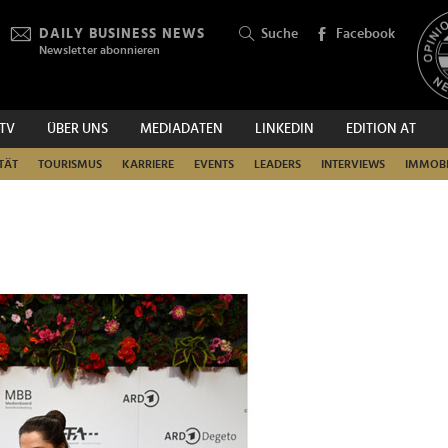
DAILY BUSINESS NEWS
Suche
Facebook
Newsletter abonnieren
.TV
ÜBER UNS
MEDIADATEN
LINKEDIN
EDITION AT
SUCHEN
TÄT
TOURISMUS
KARRIERE
EVENTS
LEADERS
INTERVIEWS
IMMOBI