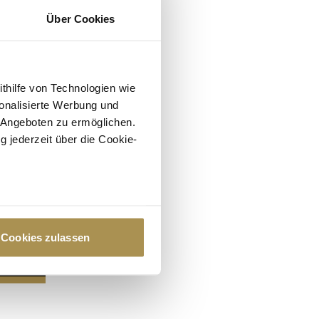
Über Cookies
ithilfe von Technologien wie
onalisierte Werbung und
 Angeboten zu ermöglichen.
g jederzeit über die Cookie-
au sein können
zieren
Cookies zulassen
hre Präferenzen im
Abschnitt
 Medien anbieten zu können
hrer Verwendung unserer