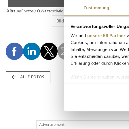
Zustimmung
© BrauerPhotos / O.Walterscheid
Verantwortungsvoller Umgan
Wir und
unsere 58 Partner
v
Cookies, um Informationen a
Inhalte, Messungen von Werb
Sie entscheiden darüber, wer
Erklärung oder durch Klicken
Wenn Sie es erlauben, würde
ALLE FOTOS
Informationen über Ih
Ihr Gerät durch aktiv
Erfahren Sie mehr darüber, w
Einzelheiten
fest.
Wir verwenden Cookies, um I
Advertisement
und die Zugriffe auf unsere 