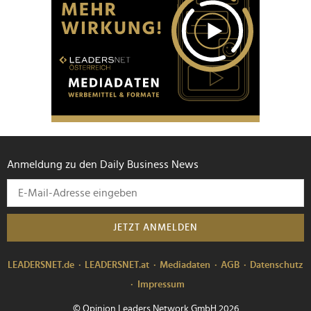
Anmeldung zu den Daily Business News
JETZT ANMELDEN
LEADERSNET.de
LEADERSNET.at
Mediadaten
AGB
Datenschutz
Impressum
© Opinion Leaders Network GmbH 2026