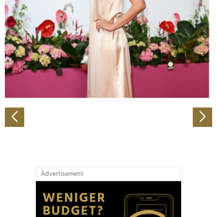
Wir verwenden Cookies, um Inhalte und Anzeigen zu
personalisieren, Funktionen für soziale Medien anbieten
zu können und die Zugriffe auf unsere Website zu
analysieren. Außerdem geben wir Informationen zu Ihrer
Verwendung unserer Website an unsere Partner für
soziale Medien, Werbung und Analysen weiter. Unsere
Partner führen diese Informationen möglicherweise mit
weiteren Daten zusammen, die Sie ihnen bereitgestellt
haben oder die sie im Rahmen Ihrer Nutzung der Dienste
gesammelt haben.
Advertisement