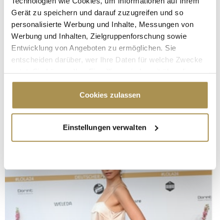
Technologien wie Cookies, um Informationen auf Ihrem
Gerät zu speichern und darauf zuzugreifen und so
personalisierte Werbung und Inhalte, Messungen von
Werbung und Inhalten, Zielgruppenforschung sowie
Entwicklung von Angeboten zu ermöglichen. Sie
entscheiden darüber, wer Ihre Daten für welche Zwecke
nutzt. Sie können Ihre Einwilligung jederzeit über die
Cookie-Erklärung oder durch Klicken auf das Privacy
Trigger Symbol ändern oder widerrufen
Cookies zulassen
Wenn Sie es erlauben, würden wir auch gerne:
Einstellungen verwalten
Informationen über Ihre geografische Lage
erfassen, welche bis auf einige Meter genau sein
können
Ihr Gerät durch aktives Scannen nach
bestimmten Merkmalen (Fingerprinting) identifizieren
Erfahren Sie mehr darüber, wie Ihre persönlichen Daten
verarbeitet werden, und legen Sie Ihre Präferenzen im
Abschnitt Einzelheiten
fest.