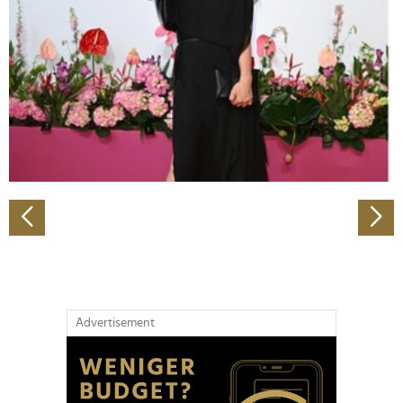
Wir verwenden Cookies, um Inhalte und Anzeigen zu
personalisieren, Funktionen für soziale Medien anbieten
zu können und die Zugriffe auf unsere Website zu
analysieren. Außerdem geben wir Informationen zu Ihrer
Verwendung unserer Website an unsere Partner für
soziale Medien, Werbung und Analysen weiter. Unsere
Partner führen diese Informationen möglicherweise mit
weiteren Daten zusammen, die Sie ihnen bereitgestellt
haben oder die sie im Rahmen Ihrer Nutzung der Dienste
gesammelt haben.
Advertisement