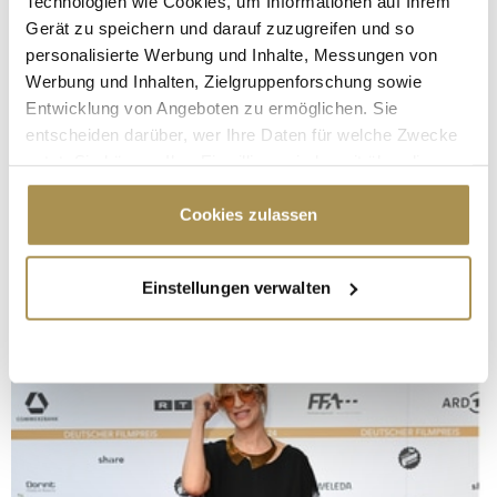
Technologien wie Cookies, um Informationen auf Ihrem
Gerät zu speichern und darauf zuzugreifen und so
personalisierte Werbung und Inhalte, Messungen von
Werbung und Inhalten, Zielgruppenforschung sowie
Entwicklung von Angeboten zu ermöglichen. Sie
entscheiden darüber, wer Ihre Daten für welche Zwecke
nutzt. Sie können Ihre Einwilligung jederzeit über die
Cookie-Erklärung oder durch Klicken auf das Privacy
Trigger Symbol ändern oder widerrufen
Cookies zulassen
Wenn Sie es erlauben, würden wir auch gerne:
Einstellungen verwalten
Informationen über Ihre geografische Lage
erfassen, welche bis auf einige Meter genau sein
können
Ihr Gerät durch aktives Scannen nach
bestimmten Merkmalen (Fingerprinting) identifizieren
Erfahren Sie mehr darüber, wie Ihre persönlichen Daten
verarbeitet werden, und legen Sie Ihre Präferenzen im
Abschnitt Einzelheiten
fest.