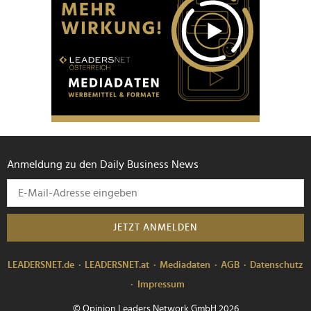
Anmeldung zu den Daily Business News
JETZT ANMELDEN
LEADERSNET.de
LEADERSNET.at
Mediadaten
AGB
Datenschutz
Impressum
© Opinion Leaders Network GmbH 2026