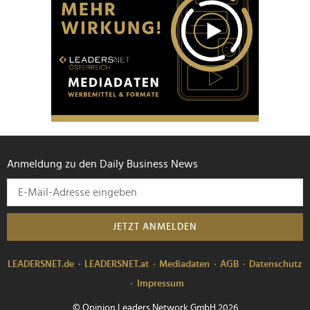
Anmeldung zu den Daily Business News
JETZT ANMELDEN
LEADERSNET.de
LEADERSNET.at
Mediadaten
AGB
Datenschutz
Impressum
© Opinion Leaders Network GmbH 2026