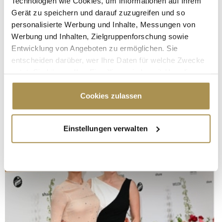
Technologien wie Cookies, um Informationen auf Ihrem
Gerät zu speichern und darauf zuzugreifen und so
personalisierte Werbung und Inhalte, Messungen von
Werbung und Inhalten, Zielgruppenforschung sowie
Entwicklung von Angeboten zu ermöglichen. Sie
entscheiden darüber, wer Ihre Daten für welche Zwecke
nutzt. Sie können Ihre Einwilligung jederzeit über die
Cookie-Erklärung oder durch Klicken auf das Privacy
Trigger Symbol ändern oder widerrufen
Cookies zulassen
Wenn Sie es erlauben, würden wir auch gerne:
Einstellungen verwalten
Informationen über Ihre geografische Lage
erfassen, welche bis auf einige Meter genau sein
können
Ihr Gerät durch aktives Scannen nach
bestimmten Merkmalen (Fingerprinting) identifizieren
Erfahren Sie mehr darüber, wie Ihre persönlichen Daten
verarbeitet werden, und legen Sie Ihre Präferenzen im
Abschnitt Einzelheiten
fest.