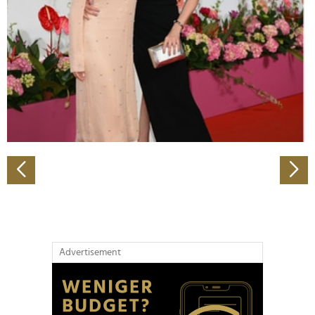
Wir verwenden Cookies, um Inhalte und Anzeigen zu
personalisieren, Funktionen für soziale Medien anbieten
zu können und die Zugriffe auf unsere Website zu
analysieren. Außerdem geben wir Informationen zu Ihrer
Verwendung unserer Website an unsere Partner für
soziale Medien, Werbung und Analysen weiter. Unsere
Partner führen diese Informationen möglicherweise mit
weiteren Daten zusammen, die Sie ihnen bereitgestellt
haben oder die sie im Rahmen Ihrer Nutzung der Dienste
gesammelt haben.
Advertisement