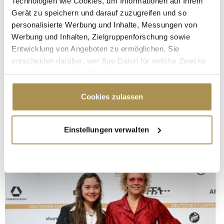
Technologien wie Cookies, um Informationen auf Ihrem
Gerät zu speichern und darauf zuzugreifen und so
personalisierte Werbung und Inhalte, Messungen von
Werbung und Inhalten, Zielgruppenforschung sowie
Entwicklung von Angeboten zu ermöglichen. Sie
entscheiden darüber, wer Ihre Daten für welche Zwecke
nutzt. Sie können Ihre Einwilligung jederzeit über die
Cookie-Erklärung oder durch Klicken auf das Privacy
Trigger Symbol ändern oder widerrufen
Cookies zulassen
Wenn Sie es erlauben, würden wir auch gerne:
Einstellungen verwalten
Informationen über Ihre geografische Lage
erfassen, welche bis auf einige Meter genau sein
können
Ihr Gerät durch aktives Scannen nach
bestimmten Merkmalen (Fingerprinting) identifizieren
Erfahren Sie mehr darüber, wie Ihre persönlichen Daten
verarbeitet werden, und legen Sie Ihre Präferenzen im
Abschnitt Einzelheiten
fest.