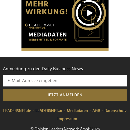
Anmeldung zu den Daily Business News
JETZT ANMELDEN
LEADERSNET.de
LEADERSNET.at
Mediadaten
AGB
Datenschutz
Impressum
© Opinion Leaders Network GmbH 2026