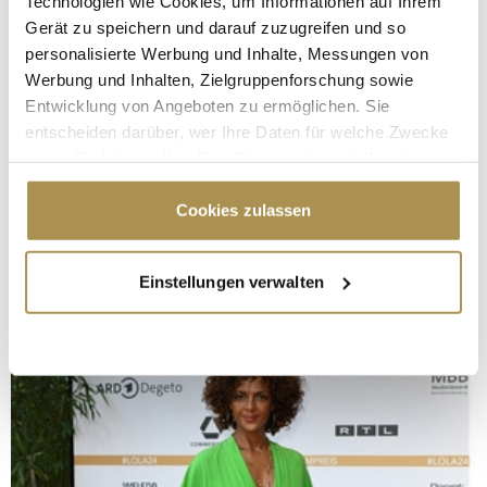
Technologien wie Cookies, um Informationen auf Ihrem
Gerät zu speichern und darauf zuzugreifen und so
personalisierte Werbung und Inhalte, Messungen von
Werbung und Inhalten, Zielgruppenforschung sowie
Entwicklung von Angeboten zu ermöglichen. Sie
entscheiden darüber, wer Ihre Daten für welche Zwecke
nutzt. Sie können Ihre Einwilligung jederzeit über die
Cookie-Erklärung oder durch Klicken auf das Privacy
Trigger Symbol ändern oder widerrufen
Cookies zulassen
Wenn Sie es erlauben, würden wir auch gerne:
Einstellungen verwalten
Informationen über Ihre geografische Lage
erfassen, welche bis auf einige Meter genau sein
können
Ihr Gerät durch aktives Scannen nach
bestimmten Merkmalen (Fingerprinting) identifizieren
Erfahren Sie mehr darüber, wie Ihre persönlichen Daten
verarbeitet werden, und legen Sie Ihre Präferenzen im
Abschnitt Einzelheiten
fest.