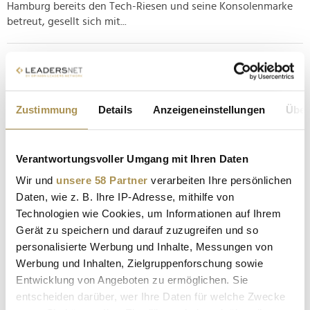
Hamburg bereits den Tech-Riesen und seine Konsolenmarke
betreut, gesellt sich mit...
Fünf Unternehmen, denen nach Krisen das
Comeback gelang
NEWS
| 09.06.2025
Zustimmung
Details
Anzeigeneinstellungen
Über
Die fünf hier versammelten Unternehmen sind auf der ganzen
Welt bekannt und gelten als Legenden ihrer Branchen.
Verantwortungsvoller Umgang mit Ihren Daten
Allerdings war der Weg dorthin keineswegs frei von Hürden
und eingeschlagenen Irrwegen: Apple, Lego oder Marvel
Wir und
unsere 58 Partner
verarbeiten Ihre persönlichen
haben die Kunst des Comebacks gemeistert und sich aus
Daten, wie z. B. Ihre IP-Adresse, mithilfe von
tiefen Tälern...
Technologien wie Cookies, um Informationen auf Ihrem
Gerät zu speichern und darauf zuzugreifen und so
personalisierte Werbung und Inhalte, Messungen von
Games Workshop zahlt 23-Millionen-Euro-Bonus an
Werbung und Inhalten, Zielgruppenforschung sowie
Mitarbeiter
Entwicklung von Angeboten zu ermöglichen. Sie
NEWS
| 03.06.2025
entscheiden darüber, wer Ihre Daten für welche Zwecke