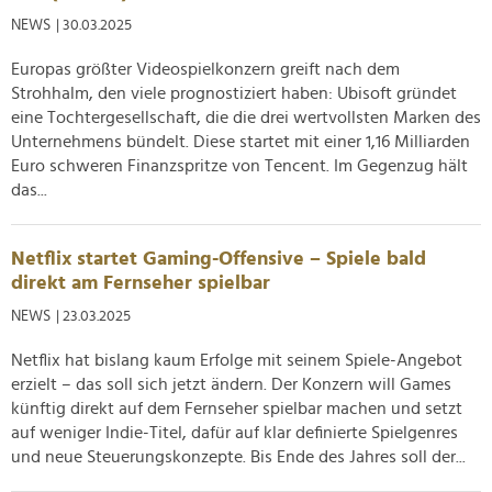
soziale Medien, Werbung und Analysen weiter. Unsere
NEWS
| 30.03.2025
Partner führen diese Informationen möglicherweise mit
Europas größter Videospielkonzern greift nach dem
weiteren Daten zusammen, die Sie ihnen bereitgestellt
Strohhalm, den viele prognostiziert haben: Ubisoft gründet
haben oder die sie im Rahmen Ihrer Nutzung der Dienste
eine Tochtergesellschaft, die die drei wertvollsten Marken des
gesammelt haben.
Unternehmens bündelt. Diese startet mit einer 1,16 Milliarden
Euro schweren Finanzspritze von Tencent. Im Gegenzug hält
das...
Netflix startet Gaming-Offensive – Spiele bald
direkt am Fernseher spielbar
NEWS
| 23.03.2025
Netflix hat bislang kaum Erfolge mit seinem Spiele-Angebot
erzielt – das soll sich jetzt ändern. Der Konzern will Games
künftig direkt auf dem Fernseher spielbar machen und setzt
auf weniger Indie-Titel, dafür auf klar definierte Spielgenres
und neue Steuerungskonzepte. Bis Ende des Jahres soll der...