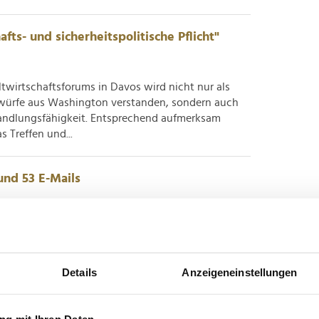
afts- und sicherheitspolitische Pflicht"
wirtschaftsforums in Davos wird nicht nur als
würfe aus Washington verstanden, sondern auch
Handlungsfähigkeit. Entsprechend aufmerksam
s Treffen und...
und 53 E-Mails
: Beschäftigte in Deutschland bekommen
ils pro Tag – deutlich mehr als in den Vorjahren.
ngleich die Belastung verteilt ist: Viele erhalten
Details
Anzeigeneinstellungen
 und mehr...
g mit Ihren Daten