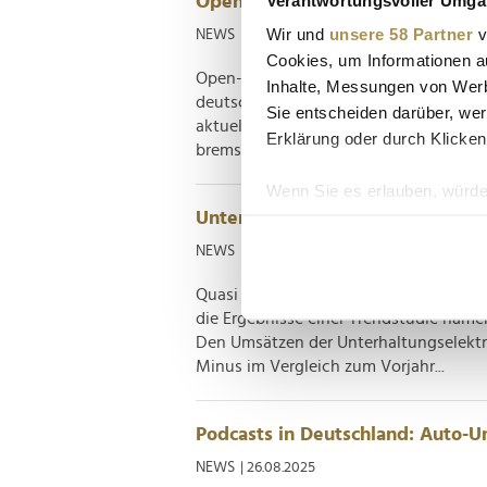
Open Source treibt Deutschlands
Wir und
unsere 58 Partner
v
NEWS
| 18.09.2025
Cookies, um Informationen a
Open-Source-Software ist längst kein 
Inhalte, Messungen von Werb
deutschen Unternehmen setzen auf que
Sie entscheiden darüber, wer
aktuelle Bitkom-Report zeigt auch: Fa
Erklärung oder durch Klicken
bremsen das Potenzial. Der neue " Ope
Wenn Sie es erlauben, würde
Unterhaltungselektronik: Umsätz
Informationen über Ih
Ihr Gerät durch aktiv
NEWS
| 02.09.2025
Erfahren Sie mehr darüber, w
Quasi zur Einstimmung auf die IFA 2025,
Einzelheiten
fest.
die Ergebnisse einer Trendstudie name
Den Umsätzen der Unterhaltungselektr
Wir verwenden Cookies, um I
Minus im Vergleich zum Vorjahr...
und die Zugriffe auf unsere 
Website an unsere Partner fü
möglicherweise mit weiteren
Podcasts in Deutschland: Auto-U
der Dienste gesammelt habe
NEWS
| 26.08.2025