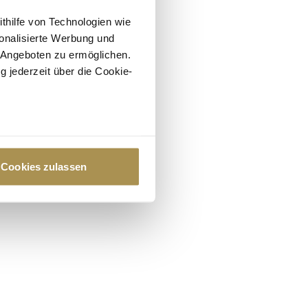
ithilfe von Technologien wie
onalisierte Werbung und
 Angeboten zu ermöglichen.
g jederzeit über die Cookie-
au sein können
zieren
Cookies zulassen
hre Präferenzen im
Abschnitt
 Medien anbieten zu können
hrer Verwendung unserer
 führen diese Informationen
ie im Rahmen Ihrer Nutzung