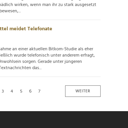
chädlich wirken, wenn man ihr zu stark ausgesetzt
ebewesen,...
ttel meidet Telefonate
ahme an einer aktuellen Bitkom-Studie als eher
lich wurde telefonisch unter anderem erfragt,
Unwohlsein sorgen. Gerade unter jüngeren
extnachrichten das...
3
4
5
6
7
WEITER