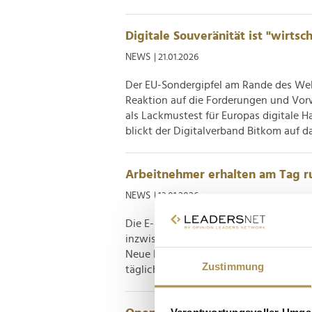
Digitale Souveränität ist "wirtsch
NEWS
| 21.01.2026
Der EU-Sondergipfel am Rande des Welt
Reaktion auf die Forderungen und Vor
als Lackmustest für Europas digitale 
blickt der Digitalverband Bitkom auf da
Arbeitnehmer erhalten am Tag r
NEWS
| 13.01.2026
Die E-Mail-Flut im Job wächst weiter
inzwischen im Schnitt 53 berufliche Ma
Neue BITKOM-Daten zeigen zudem, wie u
Zustimmung
täglich weit über 50, manche sogar 100
Verantwortungsvoller Umgan