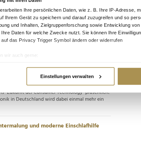
 Wirtschaft voran
erarbeiten Ihre persönlichen Daten, wie z. B. Ihre IP-Adresse, m
uf Ihrem Gerät zu speichern und darauf zuzugreifen und so pers
Nischenphänomen mehr: Drei Viertel aller
ung und Inhalten, Zielgruppenforschung sowie Entwicklung von
lloffene Lösungen – Tendenz steigend. Doch der
 Ihre Daten für welche Zwecke nutzt. Sie können Ihre Einwilligun
chkräftemangel und rechtliche Unsicherheiten
 auf das Privacy Trigger Symbol ändern oder widerrufen
n Source Monitor 2025...
n wir auch gerne:
e zum fünften Mal in Folge rückläufig
re geografische Lage erfassen, welche bis auf einige Meter gen
es Scannen nach bestimmten Merkmalen (Fingerprinting) identifi
Einstellungen verwalten
ie Ihre persönlichen Daten verarbeitet werden, und legen Sie I
 die diesen Freitag in Berlin startet, hat Bitkom
ns "Zukunft der Consumer Technology" präsentiert.
onik in Deutschland wird dabei einmal mehr ein
nhalte und Anzeigen zu personalisieren, Funktionen für soziale
Website zu analysieren. Außerdem geben wir Informationen zu I
r soziale Medien, Werbung und Analysen weiter. Unsere Partner
 Daten zusammen, die Sie ihnen bereitgestellt haben oder die s
ntermalung und moderne Einschlafhilfe
n.