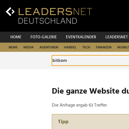
Zum
Inhalt
Zur
Fußzeilen-
Navigation
Zur
HOME
FOTO-GALERIE
EVENTKALENDER
LEADERSNET
Hauptnavigation
NEWS
MEDIA
AGENTUREN
HANDEL
TECH
FINANZEN
MOBILI
Die ganze Website d
Die Anfrage ergab 63 Treffer.
Tipp