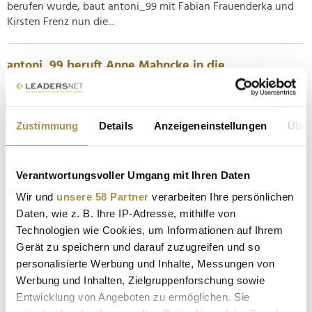
berufen wurde, baut antoni_99 mit Fabian Frauenderka und
Kirsten Frenz nun die...
antoni_99 beruft Anne Mahncke in die
Geschäftsführung
NEWS
| 02.04.2025
Zustimmung
Details
Anzeigeneinstellungen
Über
Mehr personelle Veränderung unter dem Dach der antoni-
Agenturgruppe: Führungsstärke, Begeisterungsfähigkeit und
ein vielseitiger Erfahrungsschatz bescheren Anne Mahnke
Verantwortungsvoller Umgang mit Ihren Daten
eine Beförderung in die Spitze der voll und ganz auf den
Discounter-Riesen Aldi spezialisierten Einheit antoni_99. Die
Wir und
unsere 58 Partner
verarbeiten Ihre persönlichen
antoni Holding...
Daten, wie z. B. Ihre IP-Adresse, mithilfe von
Technologien wie Cookies, um Informationen auf Ihrem
Gerät zu speichern und darauf zuzugreifen und so
Wie Action die deutschen Handelsriesen unter
personalisierte Werbung und Inhalte, Messungen von
Druck setzt
Werbung und Inhalten, Zielgruppenforschung sowie
NEWS
| 14.01.2025
Entwicklung von Angeboten zu ermöglichen. Sie