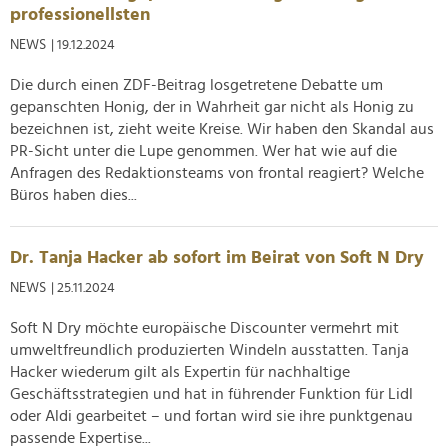
professionellsten
Verwendung unserer Website an unsere Partner für
soziale Medien, Werbung und Analysen weiter. Unsere
NEWS
| 19.12.2024
Partner führen diese Informationen möglicherweise mit
Die durch einen ZDF-Beitrag losgetretene Debatte um
weiteren Daten zusammen, die Sie ihnen bereitgestellt
gepanschten Honig, der in Wahrheit gar nicht als Honig zu
haben oder die sie im Rahmen Ihrer Nutzung der Dienste
bezeichnen ist, zieht weite Kreise. Wir haben den Skandal aus
gesammelt haben.
PR-Sicht unter die Lupe genommen. Wer hat wie auf die
Anfragen des Redaktionsteams von frontal reagiert? Welche
Büros haben dies...
Dr. Tanja Hacker ab sofort im Beirat von Soft N Dry
NEWS
| 25.11.2024
Soft N Dry möchte europäische Discounter vermehrt mit
umweltfreundlich produzierten Windeln ausstatten. Tanja
Hacker wiederum gilt als Expertin für nachhaltige
Geschäftsstrategien und hat in führender Funktion für Lidl
oder Aldi gearbeitet – und fortan wird sie ihre punktgenau
passende Expertise...