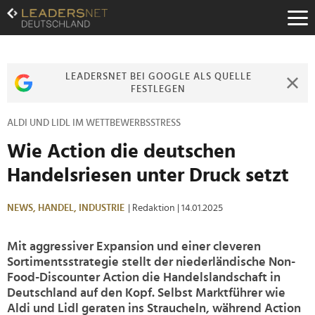
Zum
Inhalt
Zur
Fußzeilen-
Navigation
LEADERSNET BEI GOOGLE ALS QUELLE
Zur
FESTLEGEN
Hauptnavigation
ALDI UND LIDL IM WETTBEWERBSSTRESS
Wie Action die deutschen
Handelsriesen unter Druck setzt
NEWS,
HANDEL,
INDUSTRIE
| Redaktion
| 14.01.2025
Mit aggressiver Expansion und einer cleveren
Sortimentsstrategie stellt der niederländische Non-
Food-Discounter Action die Handelslandschaft in
Deutschland auf den Kopf. Selbst Marktführer wie
Aldi und Lidl geraten ins Straucheln, während Action