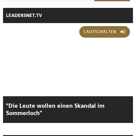
Abschnitt Einzelheiten
fest.
LEADERSNET.TV
Wir verwenden Cookies, um Inhalte und Anzeigen zu
personalisieren, Funktionen für soziale Medien anbieten
LAUTSCHALTEN
zu können und die Zugriffe auf unsere Website zu
analysieren. Außerdem geben wir Informationen zu Ihrer
Verwendung unserer Website an unsere Partner für
soziale Medien, Werbung und Analysen weiter. Unsere
Partner führen diese Informationen möglicherweise mit
weiteren Daten zusammen, die Sie ihnen bereitgestellt
haben oder die sie im Rahmen Ihrer Nutzung der Dienste
gesammelt haben.
"Die Leute wollen einen Skandal im
Sommerloch"