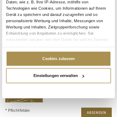
Daten, wie z. B. Ihre IP-Adresse, mithilfe von
Technologien wie Cookies, um Informationen auf Ihrem
Gerät zu speichern und darauf zuzugreifen und so
Kommentar:
*
personalisierte Werbung und Inhalte, Messungen von
Werbung und Inhalten, Zielgruppenforschung sowie
Entwicklung von Angeboten zu ermöglichen. Sie
entscheiden darüber, wer Ihre Daten für welche Zwecke
nutzt. Sie können Ihre Einwilligung jederzeit über die
Cookie-Erklärung oder durch Klicken auf das Privacy
Trigger Symbol ändern oder widerrufen
Cookies zulassen
Sicherheitscode bestätigen:
*
Wenn Sie es erlauben, würden wir auch gerne:
Einstellungen verwalten
Informationen über Ihre geografische Lage
erfassen, welche bis auf einige Meter genau sein
können
Ihr Gerät durch aktives Scannen nach
bestimmten Merkmalen (Fingerprinting) identifizieren
Erfahren Sie mehr darüber, wie Ihre persönlichen Daten
* Pflichtfelder.
ABSENDEN
verarbeitet werden, und legen Sie Ihre Präferenzen im