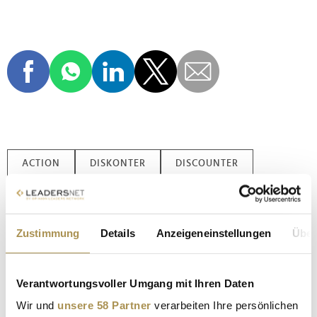
ACTION
DISKONTER
DISCOUNTER
HANDELSMARKT DEUTSCHLAND
LIDL
ALDI
NONFOOD
NONFOOD DISCOUNTER
Zustimmung
Details
Anzeigeneinstellungen
Über
Kommentar veröffentlichen
Verantwortungsvoller Umgang mit Ihren Daten
Autor:
*
Wir und
unsere 58 Partner
verarbeiten Ihre persönlichen