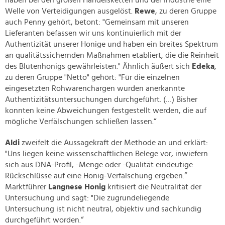
haben bei den großen Handelsketten und der Industrie eine
Welle von Verteidigungen ausgelöst.
Rewe
, zu deren Gruppe
auch Penny gehört, betont: "Gemeinsam mit unseren
Lieferanten befassen wir uns kontinuierlich mit der
Authentizität unserer Honige und haben ein breites Spektrum
an qualitätssichernden Maßnahmen etabliert, die die Reinheit
des Blütenhonigs gewährleisten." Ähnlich äußert sich
Edeka
,
zu deren Gruppe "Netto" gehört: "Für die einzelnen
eingesetzten Rohwarenchargen wurden anerkannte
Authentizitätsuntersuchungen durchgeführt. (…) Bisher
konnten keine Abweichungen festgestellt werden, die auf
mögliche Verfälschungen schließen lassen.“
Aldi
zweifelt die Aussagekraft der Methode an und erklärt:
"Uns liegen keine wissenschaftlichen Belege vor, inwiefern
sich aus DNA-Profil, -Menge oder -Qualität eindeutige
Rückschlüsse auf eine Honig-Verfälschung ergeben.“
Marktführer
Langnese Honig
kritisiert die Neutralität der
Untersuchung und sagt: "Die zugrundeliegende
Untersuchung ist nicht neutral, objektiv und sachkundig
durchgeführt worden.“