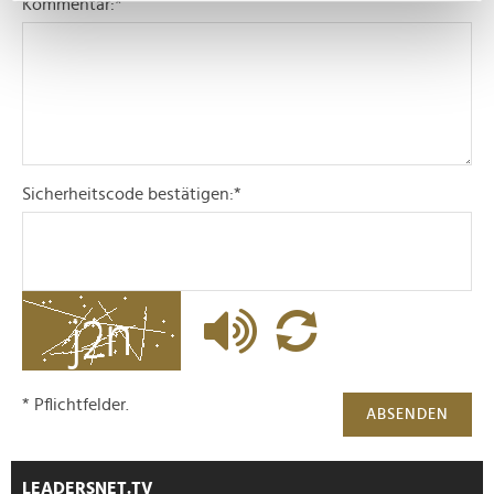
Kommentar:
*
bestimmten Merkmalen (Fingerprinting) identifizieren
Erfahren Sie mehr darüber, wie Ihre persönlichen Daten
verarbeitet werden, und legen Sie Ihre Präferenzen im
Abschnitt Einzelheiten
fest.
Wir verwenden Cookies, um Inhalte und Anzeigen zu
personalisieren, Funktionen für soziale Medien anbieten
Sicherheitscode bestätigen:
*
zu können und die Zugriffe auf unsere Website zu
analysieren. Außerdem geben wir Informationen zu Ihrer
Verwendung unserer Website an unsere Partner für
soziale Medien, Werbung und Analysen weiter. Unsere
Partner führen diese Informationen möglicherweise mit
weiteren Daten zusammen, die Sie ihnen bereitgestellt
haben oder die sie im Rahmen Ihrer Nutzung der Dienste
gesammelt haben.
* Pflichtfelder.
ABSENDEN
LEADERSNET.TV