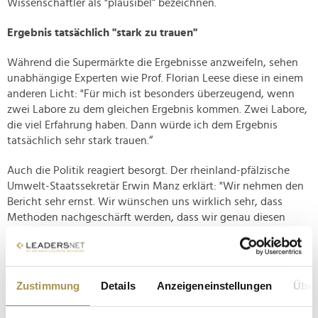
Wissenschaftler als "plausibel“ bezeichnen.
Ergebnis tatsächlich "stark zu trauen"
Während die Supermärkte die Ergebnisse anzweifeln, sehen
unabhängige Experten wie Prof. Florian Leese diese in einem
anderen Licht: "Für mich ist besonders überzeugend, wenn
zwei Labore zu dem gleichen Ergebnis kommen. Zwei Labore,
die viel Erfahrung haben. Dann würde ich dem Ergebnis
tatsächlich sehr stark trauen.“
Auch die Politik reagiert besorgt. Der rheinland-pfälzische
Umwelt-Staatssekretär Erwin Manz erklärt: "Wir nehmen den
Bericht sehr ernst. Wir wünschen uns wirklich sehr, dass
Methoden nachgeschärft werden, dass wir genau diesen
Vorwürfen nachgehen können – und da sind sicherlich DNA-
gestützte Methoden eine sehr sinnvolle Ergänzung bei der
Beprobung.“
Zustimmung
Details
Anzeigeneinstellungen
Über