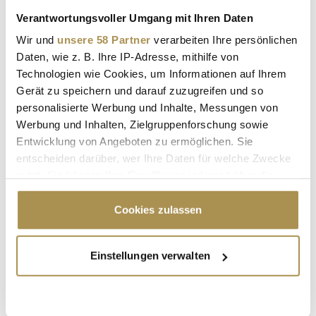
Verantwortungsvoller Umgang mit Ihren Daten
Wir und
unsere 58 Partner
verarbeiten Ihre persönlichen
Daten, wie z. B. Ihre IP-Adresse, mithilfe von
Technologien wie Cookies, um Informationen auf Ihrem
Gerät zu speichern und darauf zuzugreifen und so
personalisierte Werbung und Inhalte, Messungen von
Werbung und Inhalten, Zielgruppenforschung sowie
HONIG
GEPANSCHTER HONIG
BILLIGHONIG
Entwicklung von Angeboten zu ermöglichen. Sie
ALDI
LIDL
REWE
EDEKA
NETTO
entscheiden darüber, wer Ihre Daten für welche Zwecke
nutzt. Sie können Ihre Einwilligung jederzeit über die
PENNY
Cookie-Erklärung oder durch Klicken auf das Privacy
Trigger Symbol ändern oder widerrufen
Cookies zulassen
Kommentar veröffentlichen
Wenn Sie es erlauben, würden wir auch gerne:
Einstellungen verwalten
Autor:
*
Informationen über Ihre geografische Lage
erfassen, welche bis auf einige Meter genau sein
können
Ihr Gerät durch aktives Scannen nach