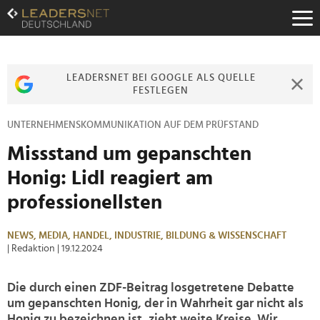
Zum
Inhalt
Zur
Fußzeilen-
Navigation
LEADERSNET BEI GOOGLE ALS QUELLE
Zur
FESTLEGEN
Hauptnavigation
UNTERNEHMENSKOMMUNIKATION AUF DEM PRÜFSTAND
Missstand um gepanschten
Honig: Lidl reagiert am
professionellsten
NEWS,
MEDIA,
HANDEL,
INDUSTRIE,
BILDUNG & WISSENSCHAFT
| Redaktion
| 19.12.2024
Die durch einen ZDF-Beitrag losgetretene Debatte
um gepanschten Honig, der in Wahrheit gar nicht als
Honig zu bezeichnen ist, zieht weite Kreise. Wir