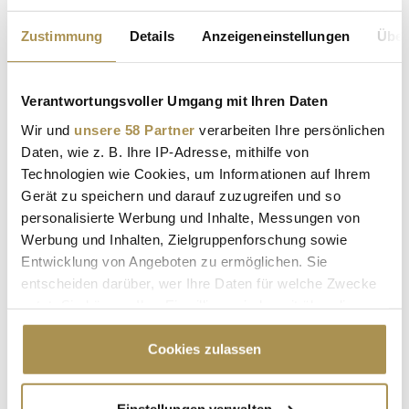
Sicherheitscode bestätigen:
*
Zustimmung
Details
Anzeigeneinstellungen
Über
Verantwortungsvoller Umgang mit Ihren Daten
Wir und
unsere 58 Partner
verarbeiten Ihre persönlichen
Daten, wie z. B. Ihre IP-Adresse, mithilfe von
Technologien wie Cookies, um Informationen auf Ihrem
* Pflichtfelder.
Gerät zu speichern und darauf zuzugreifen und so
ABSENDEN
personalisierte Werbung und Inhalte, Messungen von
Werbung und Inhalten, Zielgruppenforschung sowie
LEADERSNET.TV
Entwicklung von Angeboten zu ermöglichen. Sie
entscheiden darüber, wer Ihre Daten für welche Zwecke
nutzt. Sie können Ihre Einwilligung jederzeit über die
LAUTSCHALTEN
Cookie-Erklärung oder durch Klicken auf das Privacy
Trigger Symbol ändern oder widerrufen
Cookies zulassen
Wenn Sie es erlauben, würden wir auch gerne:
Einstellungen verwalten