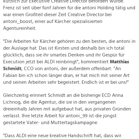
kürzlich zur Executive Creative Director befördert wurde.
Frenz ist seit über fünf Jahren für die antoni Holding tätig und
war einen Großteil dieser Zeit Creative Director bei
antoni_boost, einer auf Kärcher spezialisierten
Agentureinheit.
"Die Arbeiten für Kärcher gehören zu den besten, die antoni in
der Auslage hat. Das ist Kirsten und deshalb bin ich total
glücklich, dass sie ihr smartes Denken und ihr Gespür für
Execution jetzt bei ALDI reinbringt", kommentiert
Matthias
Schmidt
, CCO von antoni, der außerdem offenbart: "An
Fabian bin ich schon länger dran, er hat mich mit seiner Art
und seinen Arbeiten sehr begeistert. Endlich ist er bei uns!"
Gleichzeitig erinnert Schmidt an die bisherige ECD Anna
Lichnog, die die Agentur, die sie in den vergangenen
dreieinhalb Jahren mit aufgebaut hat, aus privaten Gründen
verlässt. Ihre letzte Arbeit für antoni_99 ist die jüngst
gestartete Vater- und Muttertagskampagne.
"Dass ALDI eine neue kreative Handschrift hat, dass wir