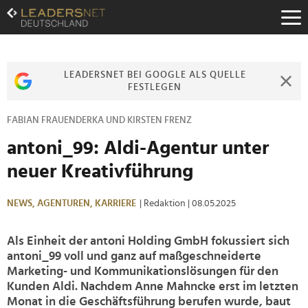
Zum
Inhalt
Zur
Fußzeilen-
Navigation
LEADERSNET BEI GOOGLE ALS QUELLE
Zur
FESTLEGEN
Hauptnavigation
FABIAN FRAUENDERKA UND KIRSTEN FRENZ
antoni_99: Aldi-Agentur unter
neuer Kreativführung
NEWS,
AGENTUREN,
KARRIERE
| Redaktion
| 08.05.2025
Als Einheit der antoni Holding GmbH fokussiert sich
antoni_99 voll und ganz auf maßgeschneiderte
Marketing- und Kommunikationslösungen für den
Kunden Aldi. Nachdem Anne Mahncke erst im letzten
Monat in die Geschäftsführung berufen wurde, baut