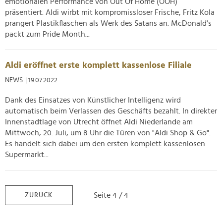
emotionalen Performance von Out Of Home (OOH)
analysieren. Außerdem geben wir Informationen zu Ihrer
präsentiert. Aldi wirbt mit kompromissloser Frische, Fritz Kola
Verwendung unserer Website an unsere Partner für
prangert Plastikflaschen als Werk des Satans an. McDonald's
packt zum Pride Month...
soziale Medien, Werbung und Analysen weiter. Unsere
Partner führen diese Informationen möglicherweise mit
weiteren Daten zusammen, die Sie ihnen bereitgestellt
Aldi eröffnet erste komplett kassenlose Filiale
haben oder die sie im Rahmen Ihrer Nutzung der Dienste
NEWS
| 19.07.2022
gesammelt haben.
Dank des Einsatzes von Künstlicher Intelligenz wird
automatisch beim Verlassen des Geschäfts bezahlt. In direkter
Innenstadtlage von Utrecht öffnet Aldi Niederlande am
Mittwoch, 20. Juli, um 8 Uhr die Türen von "Aldi Shop & Go".
Es handelt sich dabei um den ersten komplett kassenlosen
Supermarkt...
Seite 4 / 4
ZURÜCK