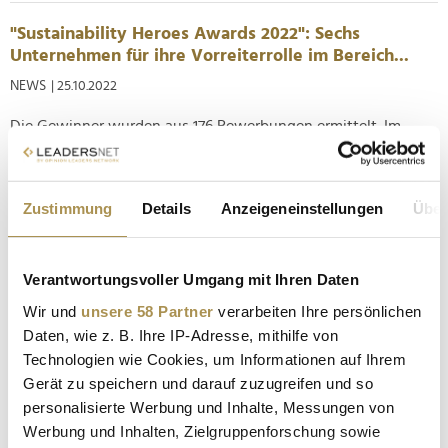
"Sustainability Heroes Awards 2022": Sechs
Unternehmen für ihre Vorreiterrolle im Bereich...
NEWS
| 25.10.2022
Die Gewinner wurden aus 176 Bewerbungen ermittelt. Im
Rahmen der "Sustainability Heroes Konferenz" haben die
Zertifizierungsgesellschaft DQS und die Deutsche
Gesellschaft für Qualität (DGQ) vergangene Woche sechs
Zustimmung
Details
Anzeigeneinstellungen
Über
Unternehmen mit den "Sustainability Heroes Awards"
ausgezeichnet. Insgesamt wurden in...
Verantwortungsvoller Umgang mit Ihren Daten
"CIO des Jahres 2022": Das sind die Sieger
Wir und
unsere 58 Partner
verarbeiten Ihre persönlichen
NEWS
| 16.10.2022
Daten, wie z. B. Ihre IP-Adresse, mithilfe von
Technologien wie Cookies, um Informationen auf Ihrem
Die besten Chief Information Officer kommen von Otto, Aldi,
Gerät zu speichern und darauf zuzugreifen und so
BVG, DB Cargo, Westfalen AG, Mercer International, LVM und
personalisierte Werbung und Inhalte, Messungen von
von vier Universitätskliniken aus Baden-Württemberg. Die
Werbung und Inhalten, Zielgruppenforschung sowie
Top-Entscheider:innen der deutschsprachigen IT-Community