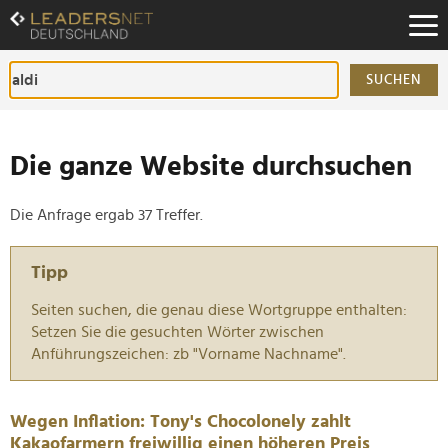
Zum
Inhalt
Zur
Fußzeilen-
SUCHEN
Navigation
Zur
Hauptnavigation
Die ganze Website durchsuchen
Die Anfrage ergab 37 Treffer.
Tipp
Seiten suchen, die genau diese Wortgruppe enthalten:
Setzen Sie die gesuchten Wörter zwischen
Anführungszeichen: zb "Vorname Nachname".
Wegen Inflation: Tony's Chocolonely zahlt
Kakaofarmern freiwillig einen höheren Preis