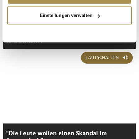
Wenn Sie es erlauben, würden wir auch gerne:
Einstellungen verwalten
* Pflichtfelder.
Informationen über Ihre geografische Lage
ABSENDEN
erfassen, welche bis auf einige Meter genau sein
können
Ihr Gerät durch aktives Scannen nach
LEADERSNET.TV
bestimmten Merkmalen (Fingerprinting) identifizieren
Erfahren Sie mehr darüber, wie Ihre persönlichen Daten
LAUTSCHALTEN
verarbeitet werden, und legen Sie Ihre Präferenzen im
Abschnitt Einzelheiten
fest.
Wir verwenden Cookies, um Inhalte und Anzeigen zu
personalisieren, Funktionen für soziale Medien anbieten
zu können und die Zugriffe auf unsere Website zu
analysieren. Außerdem geben wir Informationen zu Ihrer
Verwendung unserer Website an unsere Partner für
soziale Medien, Werbung und Analysen weiter. Unsere
Partner führen diese Informationen möglicherweise mit
"Die Leute wollen einen Skandal im
weiteren Daten zusammen, die Sie ihnen bereitgestellt