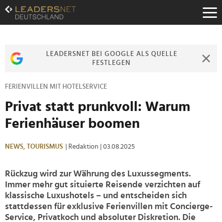
Zum
Inhalt
Zur
Fußzeilen-
Navigation
LEADERSNET BEI GOOGLE ALS QUELLE
Zur
FESTLEGEN
Hauptnavigation
FERIENVILLEN MIT HOTELSERVICE
Privat statt prunkvoll: Warum
Ferienhäuser boomen
NEWS,
TOURISMUS
| Redaktion
| 03.08.2025
Rückzug wird zur Währung des Luxussegments.
Immer mehr gut situierte Reisende verzichten auf
klassische Luxushotels – und entscheiden sich
stattdessen für exklusive Ferienvillen mit Concierge-
Service, Privatkoch und absoluter Diskretion. Die