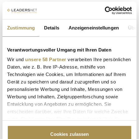
Kommentar veröffentlichen
Autor:
*
Zustimmung
Details
Anzeigeneinstellungen
Über
Kommentar:
*
Verantwortungsvoller Umgang mit Ihren Daten
Wir und
unsere 58 Partner
verarbeiten Ihre persönlichen
Daten, wie z. B. Ihre IP-Adresse, mithilfe von
Technologien wie Cookies, um Informationen auf Ihrem
Gerät zu speichern und darauf zuzugreifen und so
personalisierte Werbung und Inhalte, Messungen von
Werbung und Inhalten, Zielgruppenforschung sowie
Sicherheitscode bestätigen:
*
Entwicklung von Angeboten zu ermöglichen. Sie
entscheiden darüber, wer Ihre Daten für welche Zwecke
nutzt. Sie können Ihre Einwilligung jederzeit über die
Cookie-Erklärung oder durch Klicken auf das Privacy
Trigger Symbol ändern oder widerrufen
Cookies zulassen