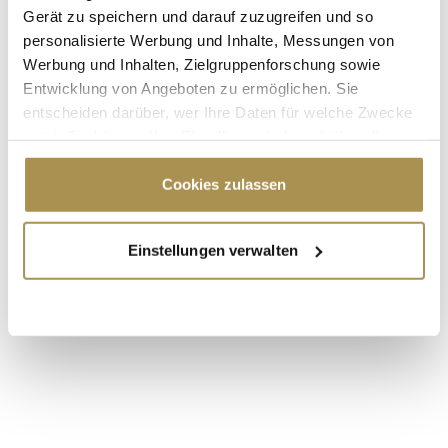
Gerät zu speichern und darauf zuzugreifen und so
personalisierte Werbung und Inhalte, Messungen von
Werbung und Inhalten, Zielgruppenforschung sowie
Entwicklung von Angeboten zu ermöglichen. Sie
entscheiden darüber, wer Ihre Daten für welche Zwecke
nutzt. Sie können Ihre Einwilligung jederzeit über die
Cookie-Erklärung oder durch Klicken auf das Privacy
* Pflichtfelder.
ABSENDEN
Trigger Symbol ändern oder widerrufen
Cookies zulassen
Wenn Sie es erlauben, würden wir auch gerne:
LEADERSNET.TV
Einstellungen verwalten
Informationen über Ihre geografische Lage
erfassen, welche bis auf einige Meter genau sein
LAUTSCHALTEN
können
Ihr Gerät durch aktives Scannen nach
bestimmten Merkmalen (Fingerprinting) identifizieren
Erfahren Sie mehr darüber, wie Ihre persönlichen Daten
verarbeitet werden, und legen Sie Ihre Präferenzen im
Abschnitt Einzelheiten
fest.