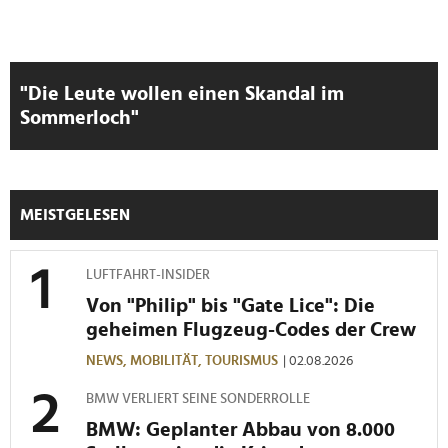
Wir verwenden Cookies, um Inhalte und Anzeigen zu
personalisieren, Funktionen für soziale Medien anbieten
zu können und die Zugriffe auf unsere Website zu
"Die Leute wollen einen Skandal im
analysieren. Außerdem geben wir Informationen zu Ihrer
Sommerloch"
Verwendung unserer Website an unsere Partner für
soziale Medien, Werbung und Analysen weiter. Unsere
Partner führen diese Informationen möglicherweise mit
weiteren Daten zusammen, die Sie ihnen bereitgestellt
MEISTGELESEN
haben oder die sie im Rahmen Ihrer Nutzung der Dienste
gesammelt haben.
LUFTFAHRT-INSIDER
Von "Philip" bis "Gate Lice": Die
geheimen Flugzeug-Codes der Crew
NEWS,
MOBILITÄT,
TOURISMUS
| 02.08.2026
BMW VERLIERT SEINE SONDERROLLE
BMW: Geplanter Abbau von 8.000