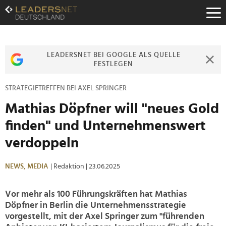
Zum
Inhalt
Zur
Fußzeilen-
Navigation
LEADERSNET BEI GOOGLE ALS QUELLE
Zur
FESTLEGEN
Hauptnavigation
STRATEGIETREFFEN BEI AXEL SPRINGER
Mathias Döpfner will "neues Gold
finden" und Unternehmenswert
verdoppeln
NEWS,
MEDIA
| Redaktion
| 23.06.2025
Vor mehr als 100 Führungskräften hat Mathias
Döpfner in Berlin die Unternehmensstrategie
vorgestellt, mit der Axel Springer zum "führenden