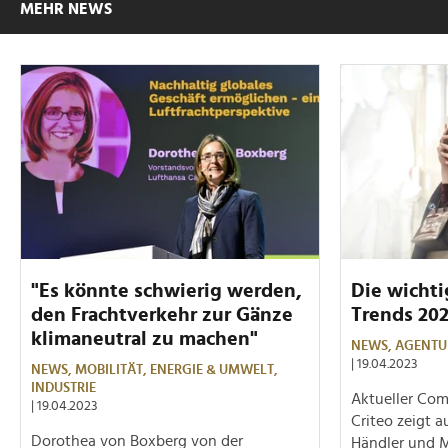
MEHR NEWS
"Es könnte schwierig werden,
Die wicht
den Frachtverkehr zur Gänze
Trends 20
klimaneutral zu machen"
NEWS,
AGENTU
| 19.04.2023
NEWS,
MOBILITÄT,
ENERGIE & UMWELT,
INDUSTRIE
Aktueller Co
| 19.04.2023
Criteo zeigt 
Dorothea von Boxberg von der
Händler und M