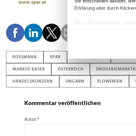
Sie entscheiden darüber, wer
www.spar.at
Erklärung oder durch Klicken
Wenn Sie es erlauben, würde
Informationen über Ih
Ihr Gerät durch aktiv
Erfahren Sie mehr darüber, w
Einzelheiten
fest.
ROSSMANN
SPAR
KOOPERATION
RAOUL 
Wir verwenden Cookies, um I
MARKUS KASER
ÖSTERREICH
DROGERIEMARKTK
und die Zugriffe auf unsere 
HANDELSKONZERN
UNGARN
SLOWENIEN
Website an unsere Partner fü
möglicherweise mit weiteren
der Dienste gesammelt habe
Kommentar veröffentlichen
Autor:
*