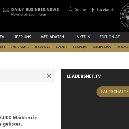
DAILY BUSINESS NEWS
Suche
Facebook
Newsletter abonnieren
.TV
ÜBER UNS
MEDIADATEN
LINKEDIN
EDITION AT
SUCHEN
TÄT
TOURISMUS
KARRIERE
EVENTS
LEADERS
INTERVIEWS
IMMOBI
LEADERSNET.TV
LAUTSCHALT
3.000 Märkten in
 gelistet.