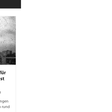
für
st
3
ungen
m rund