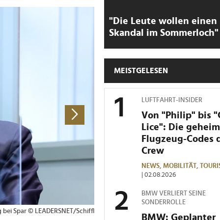
>
"Die Leute wollen einen
Skandal im Sommerloch"
MEISTGELESEN
LUFTFAHRT-INSIDER
Von "Philip" bis 
Lice": Die gehei
Flugzeug-Codes 
Crew
NEWS,
MOBILITÄT,
TOURI
| 02.08.2026
BMW VERLIERT SEINE
SONDERROLLE
g bei Spar © LEADERSNET/Schiffl
1 von 2 Bildern
Die Rossmann-Geschä
BMW: Geplanter
Antje König © Rossm