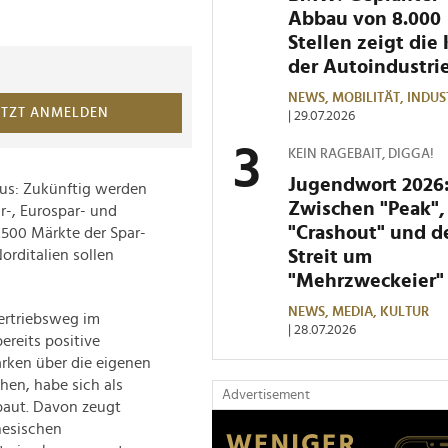
Abbau von 8.000
Stellen zeigt die 
der Autoindustri
NEWS,
MOBILITÄT,
INDUS
ETZT ANMELDEN
| 29.07.2026
KEIN RAGEBAIT, DIGGA!
Jugendwort 2026
aus: Zukünftig werden
Zwischen "Peak",
r-, Eurospar- und
"Crashout" und 
1.500 Märkte der Spar-
Streit um
orditalien sollen
"Mehrzweckeier"
NEWS,
MEDIA,
KULTUR
ertriebsweg im
| 28.07.2026
reits positive
rken über die eigenen
hen, habe sich als
Advertisement
baut. Davon zeugt
nesischen