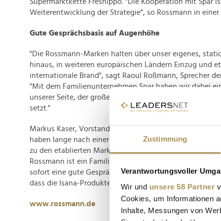
Supermarktkette Freshippo. "Die Kooperation mit Spar i
Weiterentwicklung der Strategie", so Rossmann in einer 
Gute Gesprächsbasis auf Augenhöhe
"Die Rossmann-Marken halten über unser eigenes, stati
hinaus, in weiteren europäischen Ländern Einzug und eta
internationale Brand", sagt Raoul Roßmann, Sprecher de
"Mit dem Familienunternehmen Spar haben wir dabei ein
unserer Seite, der großes Vertrauen in uns und die Quali
setzt."
Markus Kaser, Vorstand für Einkauf und Marketing bei Sp
Zustimmung
haben lange nach einer preisgünstigen, aber auch wirkli
zu den etablierten Marken im Körperpflegebereich gesuc
Rossmann ist ein Familienunternehmen wie Spar Österre
Verantwortungsvoller Umgan
sofort eine gute Gesprächsbasis auf Augenhöhe. Wir si
dass die Isana-Produkte bei unseren Kunden sehr gut 
Wir und
unsere 58 Partner
v
Cookies, um Informationen a
www.rossmann.de
Inhalte, Messungen von Werb