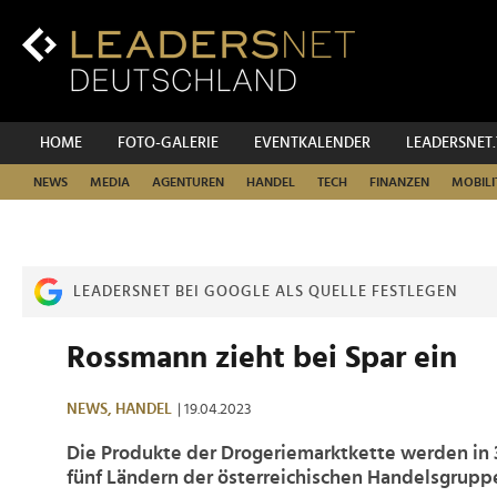
Zum
Inhalt
Zur
Fußzeilen-
Navigation
Zur
HOME
FOTO-GALERIE
EVENTKALENDER
LEADERSNET
Hauptnavigation
NEWS
MEDIA
AGENTUREN
HANDEL
TECH
FINANZEN
MOBILI
LEADERSNET BEI GOOGLE ALS QUELLE FESTLEGEN
Rossmann zieht bei Spar ein
NEWS,
HANDEL
| 19.04.2023
Die Produkte der Drogeriemarktkette werden in 
fünf Ländern der österreichischen Handelsgruppe