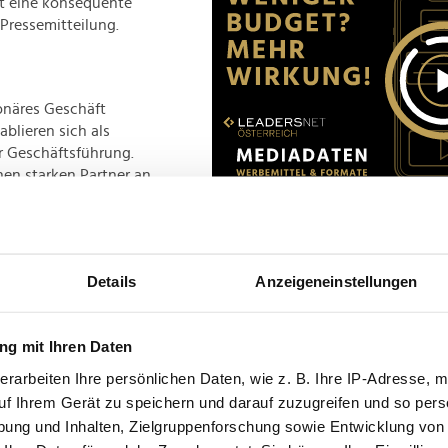
st eine konsequente
Pressemitteilung.
onäres Geschäft
blieren sich als
r Geschäftsführung.
en starken Partner an
tät unserer Produkte
Advertisement
ar, ergänzt: "Wir
Details
Anzeigeneinstellungen
ch guten Alternative
ht. Die Firma
ich und wir hatten
g mit Ihren Daten
nd davon überzeugt,
ankommen werden."
erarbeiten Ihre persönlichen Daten, wie z. B. Ihre IP-Adresse, m
uf Ihrem Gerät zu speichern und darauf zuzugreifen und so pers
ung und Inhalten, Zielgruppenforschung sowie Entwicklung von