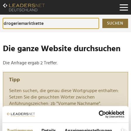
Zum
Inhalt
Zur
Fußzeilen-
SUCHEN
Navigation
Zur
Hauptnavigation
Die ganze Website durchsuchen
Die Anfrage ergab 2 Treffer.
Tipp
Seiten suchen, die genau diese Wortgruppe enthalten:
Setzen Sie die gesuchten Wörter zwischen
Anführungszeichen: zb "Vorname Nachname".
Mediaplus sichert sich Rossmann-Mediaetat
Zustimmung
Details
Anzeigeneinstellungen
Über