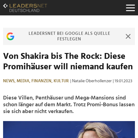
Zum
Inhalt
Zur
Fußzeilen-
Navigation
LEADERSNET BEI GOOGLE ALS QUELLE
Zur
FESTLEGEN
Hauptnavigation
Von Shakira bis The Rock: Diese
Promihäuser will niemand kaufen
NEWS,
MEDIA,
FINANZEN,
KULTUR
| Natalie Oberhollenzer
| 19.01.2023
Diese Villen, Penthäuser und Mega-Mansions sind
schon länger auf dem Markt. Trotz Promi-Bonus lassen
sie sich aber nicht verkaufen.
>