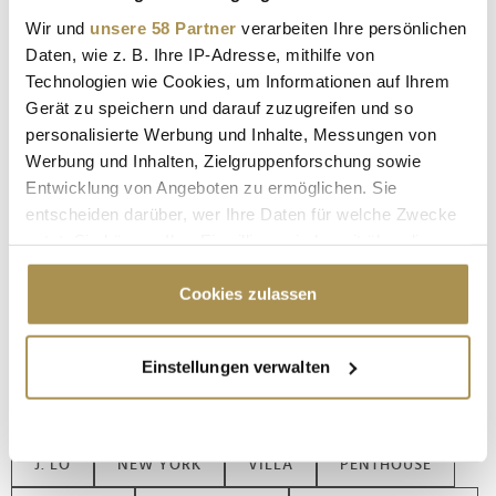
dabei "nur" 7,5 Millionen Euro. Der Grund für den
vergleichsweise niedrigen Preis ist die Lage außerhalb von
Wir und
unsere 58 Partner
verarbeiten Ihre persönlichen
Atlanta. Dafür warten auf den Besitzer ein Stall mit Platz für
Daten, wie z. B. Ihre IP-Adresse, mithilfe von
zwölf Pferde und einen eigenen See. Das Anwesen steht
Technologien wie Cookies, um Informationen auf Ihrem
schon seit zwei Jahren zum Verkauf.
Gerät zu speichern und darauf zuzugreifen und so
personalisierte Werbung und Inhalte, Messungen von
Werbung und Inhalten, Zielgruppenforschung sowie
Entwicklung von Angeboten zu ermöglichen. Sie
entscheiden darüber, wer Ihre Daten für welche Zwecke
nutzt. Sie können Ihre Einwilligung jederzeit über die
Cookie-Erklärung oder durch Klicken auf das Privacy
Trigger Symbol ändern oder widerrufen
Cookies zulassen
Wenn Sie es erlauben, würden wir auch gerne:
Einstellungen verwalten
Informationen über Ihre geografische Lage
SHAKIRA
DWAYNE
MARK WAHLBERG
erfassen, welche bis auf einige Meter genau sein
LUXUSIMMOBILIEN
MIAMI
JENNIFER LOPEZ
können
Ihr Gerät durch aktives Scannen nach
J. LO
NEW YORK
VILLA
PENTHOUSE
bestimmten Merkmalen (Fingerprinting) identifizieren