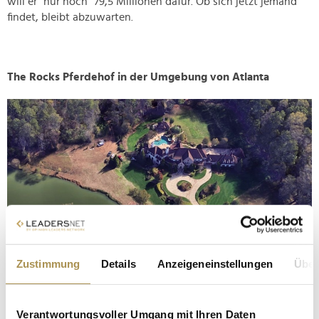
will er "nur noch" 79,5 Millionen dafür. Ob sich jetzt jemand
findet, bleibt abzuwarten.
The Rocks Pferdehof in der Umgebung von Atlanta
Zustimmung
Details
Anzeigeneinstellungen
Über
© Google Maps
Der Reiterhof des Filmstars Dwayne "The Rock" Johnson ist
sage und schreibe 182.000 Quadratmeter groß und kostet
Verantwortungsvoller Umgang mit Ihren Daten