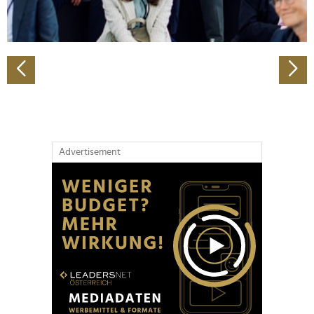
zu können und die Zugriffe auf unsere Website zu
analysieren. Außerdem geben wir Informationen zu Ihrer
Verwendung unserer Website an unsere Partner für
soziale Medien, Werbung und Analysen weiter. Unsere
Partner führen diese Informationen möglicherweise mit
weiteren Daten zusammen, die Sie ihnen bereitgestellt
haben oder die sie im Rahmen Ihrer Nutzung der Dienste
gesammelt haben.
Advertisement