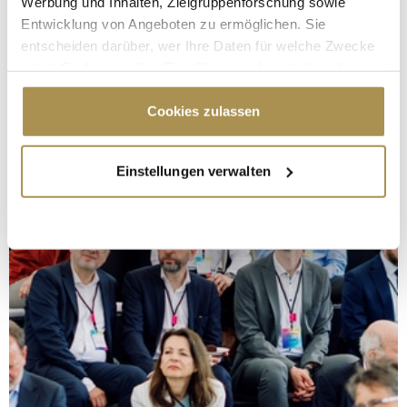
Werbung und Inhalten, Zielgruppenforschung sowie
Entwicklung von Angeboten zu ermöglichen. Sie
entscheiden darüber, wer Ihre Daten für welche Zwecke
nutzt. Sie können Ihre Einwilligung jederzeit über die
Cookie-Erklärung oder durch Klicken auf das Privacy
Trigger Symbol ändern oder widerrufen
Cookies zulassen
Wenn Sie es erlauben, würden wir auch gerne:
Einstellungen verwalten
Informationen über Ihre geografische Lage
erfassen, welche bis auf einige Meter genau sein
können
Ihr Gerät durch aktives Scannen nach
bestimmten Merkmalen (Fingerprinting) identifizieren
Erfahren Sie mehr darüber, wie Ihre persönlichen Daten
verarbeitet werden, und legen Sie Ihre Präferenzen im
Abschnitt Einzelheiten
fest.
Wir verwenden Cookies, um Inhalte und Anzeigen zu
personalisieren, Funktionen für soziale Medien anbieten