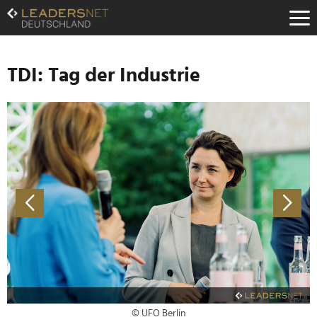
Zum
Inhalt
Zur
Fußzeilen-
Navigation
TDI: Tag der Industrie
Zur
Hauptnavigation
© UFO Berlin