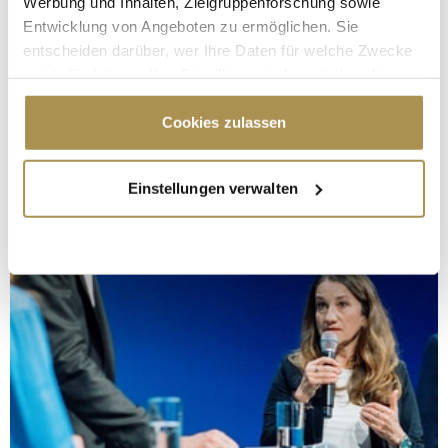
Werbung und Inhalten, Zielgruppenforschung sowie
Entwicklung von Angeboten zu ermöglichen. Sie
entscheiden darüber, wer Ihre Daten für welche Zwecke
nutzt. Sie können Ihre Einwilligung jederzeit über die
Cookie-Erklärung oder durch Klicken auf das Privacy
Trigger Symbol ändern oder widerrufen
Cookies zulassen
Wenn Sie es erlauben, würden wir auch gerne:
Einstellungen verwalten
Informationen über Ihre geografische Lage
erfassen, welche bis auf einige Meter genau sein
können
Ihr Gerät durch aktives Scannen nach
bestimmten Merkmalen (Fingerprinting) identifizieren
Erfahren Sie mehr darüber, wie Ihre persönlichen Daten
verarbeitet werden, und legen Sie Ihre Präferenzen im
Abschnitt Einzelheiten
fest.
Wir verwenden Cookies, um Inhalte und Anzeigen zu
personalisieren, Funktionen für soziale Medien anbieten