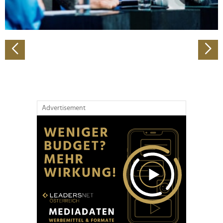
zu können und die Zugriffe auf unsere Website zu
analysieren. Außerdem geben wir Informationen zu Ihrer
Verwendung unserer Website an unsere Partner für
soziale Medien, Werbung und Analysen weiter. Unsere
Partner führen diese Informationen möglicherweise mit
weiteren Daten zusammen, die Sie ihnen bereitgestellt
haben oder die sie im Rahmen Ihrer Nutzung der Dienste
gesammelt haben.
Advertisement