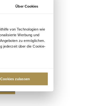
Über Cookies
ithilfe von Technologien wie
onalisierte Werbung und
 Angeboten zu ermöglichen.
g jederzeit über die Cookie-
au sein können
zieren
Cookies zulassen
hre Präferenzen im
Abschnitt
 Medien anbieten zu können
hrer Verwendung unserer