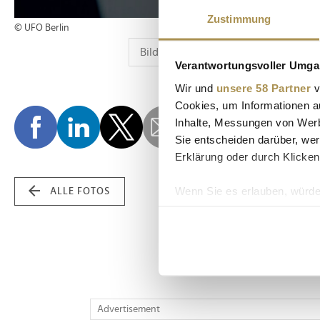
Zustimmung
© UFO Berlin
Verantwortungsvoller Umgan
Wir und
unsere 58 Partner
v
Cookies, um Informationen a
Inhalte, Messungen von Werb
Sie entscheiden darüber, wer
Erklärung oder durch Klicken
Wenn Sie es erlauben, würde
ALLE FOTOS
Informationen über Ih
Ihr Gerät durch aktiv
Erfahren Sie mehr darüber, w
Einzelheiten
fest.
Wir verwenden Cookies, um I
Advertisement
und die Zugriffe auf unsere 