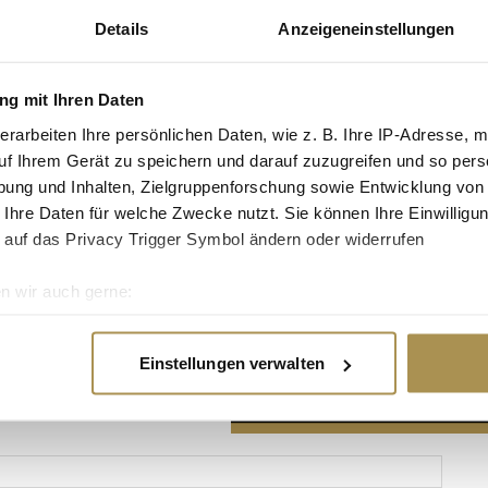
Details
Anzeigeneinstellungen
g mit Ihren Daten
erarbeiten Ihre persönlichen Daten, wie z. B. Ihre IP-Adresse, m
Advertisement
uf Ihrem Gerät zu speichern und darauf zuzugreifen und so pers
ung und Inhalten, Zielgruppenforschung sowie Entwicklung von
 Ihre Daten für welche Zwecke nutzt. Sie können Ihre Einwilligun
 auf das Privacy Trigger Symbol ändern oder widerrufen
n wir auch gerne:
re geografische Lage erfassen, welche bis auf einige Meter gen
es Scannen nach bestimmten Merkmalen (Fingerprinting) identifi
Einstellungen verwalten
ie Ihre persönlichen Daten verarbeitet werden, und legen Sie I
nhalte und Anzeigen zu personalisieren, Funktionen für soziale
Website zu analysieren. Außerdem geben wir Informationen zu I