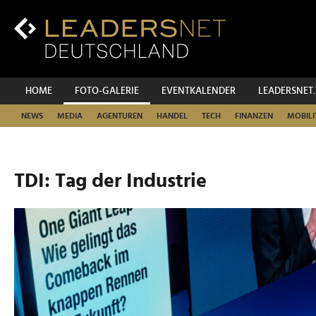
Zum
Inhalt
Zur
Fußzeilen-
Navigation
Zur
HOME
FOTO-GALERIE
EVENTKALENDER
LEADERSNET
Hauptnavigation
NEWS
MEDIA
AGENTUREN
HANDEL
TECH
FINANZEN
MOBILI
TDI: Tag der Industrie