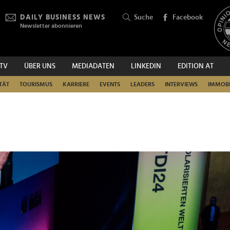
DAILY BUSINESS NEWS
Suche
Facebook
Newsletter abonnieren
.TV
ÜBER UNS
MEDIADATEN
LINKEDIN
EDITION AT
SUCHEN
TÄT
TOURISMUS
KARRIERE
EVENTS
LEADERS
INTERVIEWS
IMMOBI