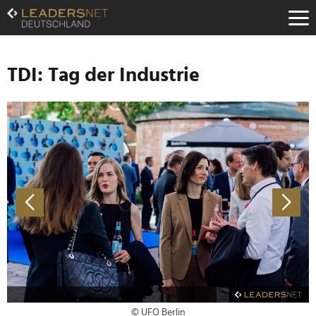
Zum
Inhalt
Zur
Fußzeilen-
Navigation
TDI: Tag der Industrie
Zur
Hauptnavigation
© UFO Berlin