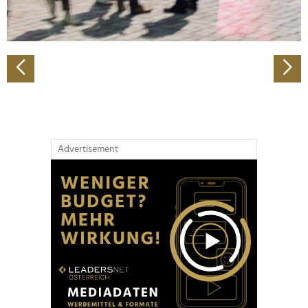
zu können und die Zugriffe auf unsere Website zu
analysieren. Außerdem geben wir Informationen zu Ihrer
Verwendung unserer Website an unsere Partner für
soziale Medien, Werbung und Analysen weiter. Unsere
Partner führen diese Informationen möglicherweise mit
weiteren Daten zusammen, die Sie ihnen bereitgestellt
haben oder die sie im Rahmen Ihrer Nutzung der Dienste
gesammelt haben.
Advertisement