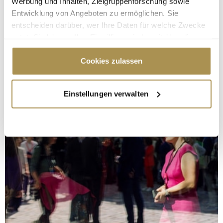
Werbung und Inhalten, Zielgruppenforschung sowie
Entwicklung von Angeboten zu ermöglichen. Sie
entscheiden darüber, wer Ihre Daten für welche Zwecke
nutzt. Sie können Ihre Einwilligung jederzeit über die
Cookie-Erklärung oder durch Klicken auf das Privacy
Trigger Symbol ändern oder widerrufen
Cookies zulassen
Wenn Sie es erlauben, würden wir auch gerne:
Einstellungen verwalten
Informationen über Ihre geografische Lage
erfassen, welche bis auf einige Meter genau sein
können
Ihr Gerät durch aktives Scannen nach
bestimmten Merkmalen (Fingerprinting) identifizieren
Erfahren Sie mehr darüber, wie Ihre persönlichen Daten
verarbeitet werden, und legen Sie Ihre Präferenzen im
Abschnitt Einzelheiten
fest.
Wir verwenden Cookies, um Inhalte und Anzeigen zu
personalisieren, Funktionen für soziale Medien anbieten