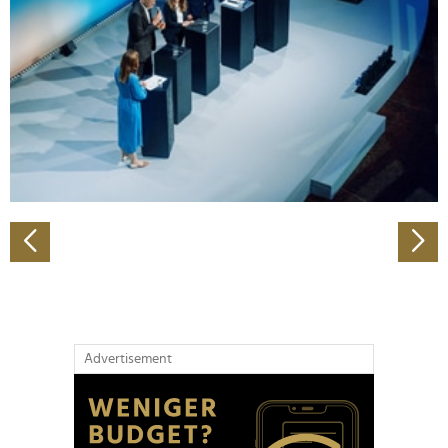
Wir verwenden Cookies, um Inhalte und Anzeigen zu
personalisieren, Funktionen für soziale Medien anbieten
zu können und die Zugriffe auf unsere Website zu
analysieren. Außerdem geben wir Informationen zu Ihrer
Verwendung unserer Website an unsere Partner für
soziale Medien, Werbung und Analysen weiter. Unsere
Partner führen diese Informationen möglicherweise mit
weiteren Daten zusammen, die Sie ihnen bereitgestellt
haben oder die sie im Rahmen Ihrer Nutzung der Dienste
gesammelt haben.
Advertisement