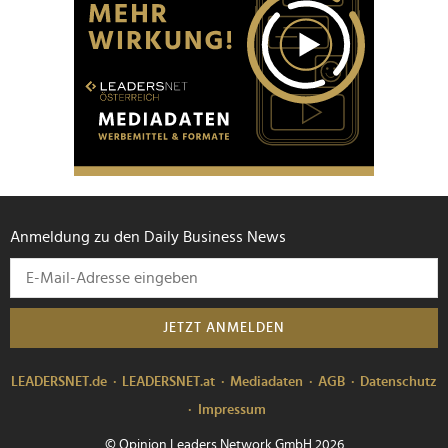
Anmeldung zu den Daily Business News
JETZT ANMELDEN
LEADERSNET.de
LEADERSNET.at
Mediadaten
AGB
Datenschutz
Impressum
© Opinion Leaders Network GmbH 2026