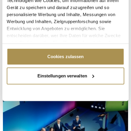
Technologien wie Cookies, um Informationen auf Ihrem
Gerät zu speichern und darauf zuzugreifen und so
personalisierte Werbung und Inhalte, Messungen von
Werbung und Inhalten, Zielgruppenforschung sowie
Entwicklung von Angeboten zu ermöglichen. Sie
entscheiden darüber, wer Ihre Daten für welche Zwecke
nutzt. Sie können Ihre Einwilligung jederzeit über die
Cookie-Erklärung oder durch Klicken auf das Privacy
Trigger Symbol ändern oder widerrufen
Cookies zulassen
Wenn Sie es erlauben, würden wir auch gerne:
Einstellungen verwalten
Informationen über Ihre geografische Lage
erfassen, welche bis auf einige Meter genau sein
können
Ihr Gerät durch aktives Scannen nach
bestimmten Merkmalen (Fingerprinting) identifizieren
Erfahren Sie mehr darüber, wie Ihre persönlichen Daten
verarbeitet werden, und legen Sie Ihre Präferenzen im
Abschnitt Einzelheiten
fest.