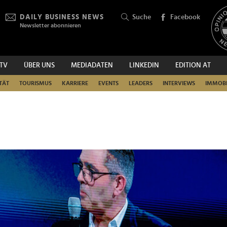
DAILY BUSINESS NEWS
Suche
Facebook
Newsletter abonnieren
.TV
ÜBER UNS
MEDIADATEN
LINKEDIN
EDITION AT
SUCHEN
TÄT
TOURISMUS
KARRIERE
EVENTS
LEADERS
INTERVIEWS
IMMOBI