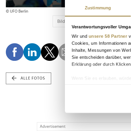
Zustimmung
© UFO Berlin
Verantwortungsvoller Umgan
Wir und
unsere 58 Partner
v
Cookies, um Informationen a
Inhalte, Messungen von Werb
Sie entscheiden darüber, wer
Erklärung oder durch Klicken
Wenn Sie es erlauben, würde
ALLE FOTOS
Informationen über Ih
Ihr Gerät durch aktiv
Erfahren Sie mehr darüber, w
Einzelheiten
fest.
Wir verwenden Cookies, um I
Advertisement
und die Zugriffe auf unsere 