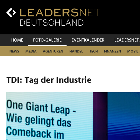
Zum
Inhalt
Zur
Fußzeilen-
Navigation
Zur
HOME
FOTO-GALERIE
EVENTKALENDER
LEADERSNET
Hauptnavigation
NEWS
MEDIA
AGENTUREN
HANDEL
TECH
FINANZEN
MOBILI
TDI: Tag der Industrie