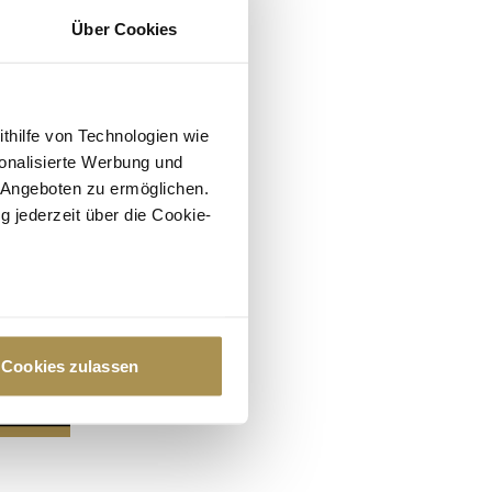
Über Cookies
ithilfe von Technologien wie
onalisierte Werbung und
 Angeboten zu ermöglichen.
g jederzeit über die Cookie-
au sein können
zieren
Cookies zulassen
hre Präferenzen im
Abschnitt
 Medien anbieten zu können
hrer Verwendung unserer