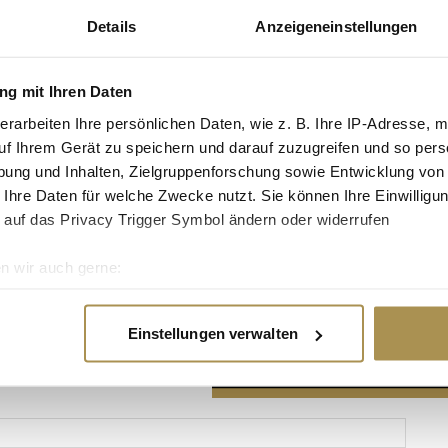
Details
Anzeigeneinstellungen
g mit Ihren Daten
erarbeiten Ihre persönlichen Daten, wie z. B. Ihre IP-Adresse, m
Advertisement
uf Ihrem Gerät zu speichern und darauf zuzugreifen und so pers
ung und Inhalten, Zielgruppenforschung sowie Entwicklung von
 Ihre Daten für welche Zwecke nutzt. Sie können Ihre Einwilligun
 auf das Privacy Trigger Symbol ändern oder widerrufen
n wir auch gerne:
re geografische Lage erfassen, welche bis auf einige Meter gen
es Scannen nach bestimmten Merkmalen (Fingerprinting) identifi
Einstellungen verwalten
ie Ihre persönlichen Daten verarbeitet werden, und legen Sie I
nhalte und Anzeigen zu personalisieren, Funktionen für soziale
Website zu analysieren. Außerdem geben wir Informationen zu I