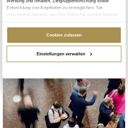
Werbung und Inhalten, Zielgruppenforschung sowie
Entwicklung von Angeboten zu ermöglichen. Sie
entscheiden darüber, wer Ihre Daten für welche Zwecke
nutzt. Sie können Ihre Einwilligung jederzeit über die
Cookie-Erklärung oder durch Klicken auf das Privacy
Trigger Symbol ändern oder widerrufen
Cookies zulassen
Wenn Sie es erlauben, würden wir auch gerne:
Einstellungen verwalten
Informationen über Ihre geografische Lage
erfassen, welche bis auf einige Meter genau sein
können
Ihr Gerät durch aktives Scannen nach
bestimmten Merkmalen (Fingerprinting) identifizieren
Erfahren Sie mehr darüber, wie Ihre persönlichen Daten
verarbeitet werden, und legen Sie Ihre Präferenzen im
Abschnitt Einzelheiten
fest.
Wir verwenden Cookies, um Inhalte und Anzeigen zu
personalisieren, Funktionen für soziale Medien anbieten