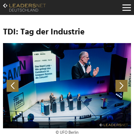
Zum
Inhalt
Zur
Fußzeilen-
Navigation
TDI: Tag der Industrie
Zur
Hauptnavigation
© UFO Berlin