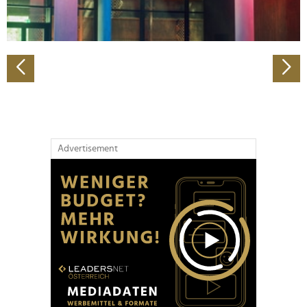
zu können und die Zugriffe auf unsere Website zu
analysieren. Außerdem geben wir Informationen zu Ihrer
Verwendung unserer Website an unsere Partner für
soziale Medien, Werbung und Analysen weiter. Unsere
Partner führen diese Informationen möglicherweise mit
weiteren Daten zusammen, die Sie ihnen bereitgestellt
haben oder die sie im Rahmen Ihrer Nutzung der Dienste
gesammelt haben.
Advertisement