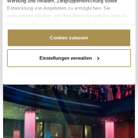
Werbung und Inhalten, Zielgruppenforschung sowie
Entwicklung von Angeboten zu ermöglichen. Sie
entscheiden darüber, wer Ihre Daten für welche Zwecke
nutzt. Sie können Ihre Einwilligung jederzeit über die
Cookie-Erklärung oder durch Klicken auf das Privacy
Trigger Symbol ändern oder widerrufen
Cookies zulassen
Wenn Sie es erlauben, würden wir auch gerne:
Einstellungen verwalten
Informationen über Ihre geografische Lage
erfassen, welche bis auf einige Meter genau sein
können
Ihr Gerät durch aktives Scannen nach
bestimmten Merkmalen (Fingerprinting) identifizieren
Erfahren Sie mehr darüber, wie Ihre persönlichen Daten
verarbeitet werden, und legen Sie Ihre Präferenzen im
Abschnitt Einzelheiten
fest.
Wir verwenden Cookies, um Inhalte und Anzeigen zu
personalisieren, Funktionen für soziale Medien anbieten