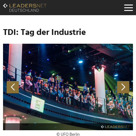
Zum
Inhalt
Zur
Fußzeilen-
Navigation
TDI: Tag der Industrie
Zur
Hauptnavigation
© UFO Berlin