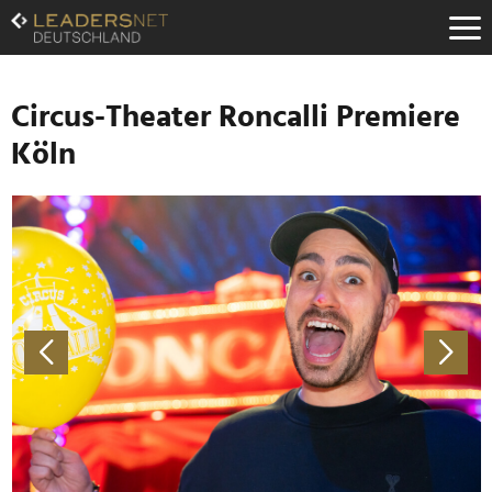
Zum
Inhalt
Zur
Fußzeilen-
Navigation
Circus-Theater Roncalli Premiere
Zur
Köln
Hauptnavigation