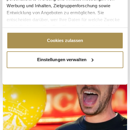
Werbung und Inhalten, Zielgruppenforschung sowie
Entwicklung von Angeboten zu ermöglichen. Sie
entscheiden darüber, wer Ihre Daten für welche Zwecke
nutzt. Sie können Ihre Einwilligung jederzeit über die
Cookie-Erklärung oder durch Klicken auf das Privacy
Trigger Symbol ändern oder widerrufen
Cookies zulassen
Wenn Sie es erlauben, würden wir auch gerne:
Einstellungen verwalten
Informationen über Ihre geografische Lage
erfassen, welche bis auf einige Meter genau sein
können
Ihr Gerät durch aktives Scannen nach
bestimmten Merkmalen (Fingerprinting) identifizieren
Erfahren Sie mehr darüber, wie Ihre persönlichen Daten
verarbeitet werden, und legen Sie Ihre Präferenzen im
Abschnitt Einzelheiten
fest.
Wir verwenden Cookies, um Inhalte und Anzeigen zu