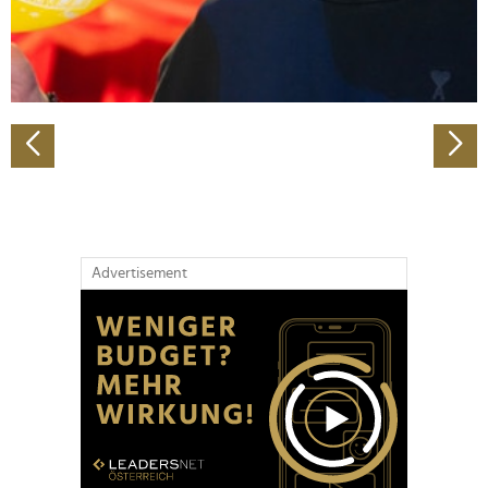
personalisieren, Funktionen für soziale Medien anbieten
zu können und die Zugriffe auf unsere Website zu
analysieren. Außerdem geben wir Informationen zu Ihrer
Verwendung unserer Website an unsere Partner für
soziale Medien, Werbung und Analysen weiter. Unsere
Partner führen diese Informationen möglicherweise mit
weiteren Daten zusammen, die Sie ihnen bereitgestellt
haben oder die sie im Rahmen Ihrer Nutzung der Dienste
gesammelt haben.
Advertisement