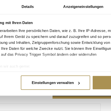
Details
Anzeigeneinstellungen
g mit Ihren Daten
erarbeiten Ihre persönlichen Daten, wie z. B. Ihre IP-Adresse, m
Advertisement
uf Ihrem Gerät zu speichern und darauf zuzugreifen und so pers
ung und Inhalten, Zielgruppenforschung sowie Entwicklung von
 Ihre Daten für welche Zwecke nutzt. Sie können Ihre Einwilligun
 auf das Privacy Trigger Symbol ändern oder widerrufen
n wir auch gerne:
re geografische Lage erfassen, welche bis auf einige Meter gen
es Scannen nach bestimmten Merkmalen (Fingerprinting) identifi
Einstellungen verwalten
ie Ihre persönlichen Daten verarbeitet werden, und legen Sie I
nhalte und Anzeigen zu personalisieren, Funktionen für soziale
Website zu analysieren. Außerdem geben wir Informationen zu I