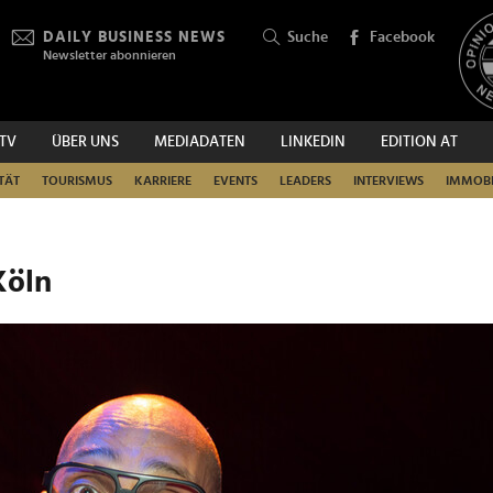
DAILY BUSINESS NEWS
Suche
Facebook
Newsletter abonnieren
.TV
ÜBER UNS
MEDIADATEN
LINKEDIN
EDITION AT
SUCHEN
TÄT
TOURISMUS
KARRIERE
EVENTS
LEADERS
INTERVIEWS
IMMOBI
Köln