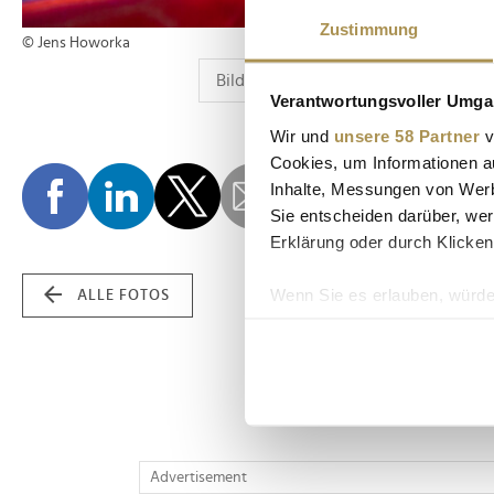
Zustimmung
© Jens Howorka
Verantwortungsvoller Umgan
Wir und
unsere 58 Partner
v
Cookies, um Informationen a
Inhalte, Messungen von Werb
Sie entscheiden darüber, wer
Erklärung oder durch Klicken
Wenn Sie es erlauben, würde
ALLE FOTOS
Informationen über Ih
Ihr Gerät durch aktiv
Erfahren Sie mehr darüber, w
Einzelheiten
fest.
Wir verwenden Cookies, um I
Advertisement
und die Zugriffe auf unsere 