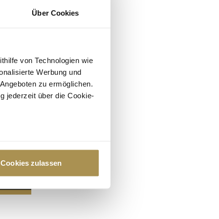
Über Cookies
ithilfe von Technologien wie
onalisierte Werbung und
 Angeboten zu ermöglichen.
g jederzeit über die Cookie-
au sein können
zieren
Cookies zulassen
hre Präferenzen im
Abschnitt
 Medien anbieten zu können
hrer Verwendung unserer