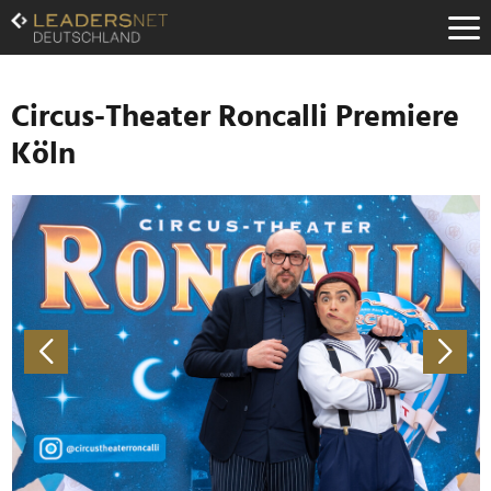
Zum
Inhalt
Zur
Fußzeilen-
Navigation
Circus-Theater Roncalli Premiere
Zur
Köln
Hauptnavigation