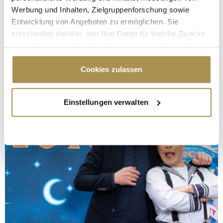
Werbung und Inhalten, Zielgruppenforschung sowie
Entwicklung von Angeboten zu ermöglichen. Sie
entscheiden darüber, wer Ihre Daten für welche Zwecke
nutzt. Sie können Ihre Einwilligung jederzeit über die
Cookie-Erklärung oder durch Klicken auf das Privacy
Trigger Symbol ändern oder widerrufen
Cookies zulassen
Wenn Sie es erlauben, würden wir auch gerne:
Einstellungen verwalten
Informationen über Ihre geografische Lage
erfassen, welche bis auf einige Meter genau sein
können
Ihr Gerät durch aktives Scannen nach
bestimmten Merkmalen (Fingerprinting) identifizieren
Erfahren Sie mehr darüber, wie Ihre persönlichen Daten
verarbeitet werden, und legen Sie Ihre Präferenzen im
Abschnitt Einzelheiten
fest.
Wir verwenden Cookies, um Inhalte und Anzeigen zu