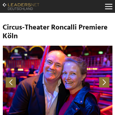
Zum
Inhalt
Zur
Fußzeilen-
Navigation
Circus-Theater Roncalli Premiere
Zur
Köln
Hauptnavigation