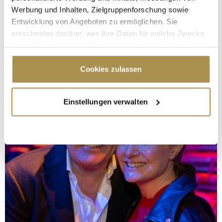
Werbung und Inhalten, Zielgruppenforschung sowie
Entwicklung von Angeboten zu ermöglichen. Sie
entscheiden darüber, wer Ihre Daten für welche Zwecke
nutzt. Sie können Ihre Einwilligung jederzeit über die
Cookie-Erklärung oder durch Klicken auf das Privacy
Trigger Symbol ändern oder widerrufen
Cookies zulassen
Wenn Sie es erlauben, würden wir auch gerne:
Einstellungen verwalten
Informationen über Ihre geografische Lage
erfassen, welche bis auf einige Meter genau sein
können
Ihr Gerät durch aktives Scannen nach
bestimmten Merkmalen (Fingerprinting) identifizieren
Erfahren Sie mehr darüber, wie Ihre persönlichen Daten
verarbeitet werden, und legen Sie Ihre Präferenzen im
Abschnitt Einzelheiten
fest.
Wir verwenden Cookies, um Inhalte und Anzeigen zu