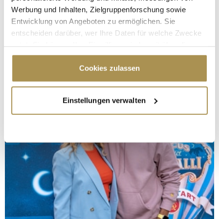
Werbung und Inhalten, Zielgruppenforschung sowie
Entwicklung von Angeboten zu ermöglichen. Sie
entscheiden darüber, wer Ihre Daten für welche Zwecke
nutzt. Sie können Ihre Einwilligung jederzeit über die
Cookie-Erklärung oder durch Klicken auf das Privacy
Trigger Symbol ändern oder widerrufen
Cookies zulassen
Wenn Sie es erlauben, würden wir auch gerne:
Einstellungen verwalten
Informationen über Ihre geografische Lage
erfassen, welche bis auf einige Meter genau sein
können
Ihr Gerät durch aktives Scannen nach
bestimmten Merkmalen (Fingerprinting) identifizieren
Erfahren Sie mehr darüber, wie Ihre persönlichen Daten
verarbeitet werden, und legen Sie Ihre Präferenzen im
Abschnitt Einzelheiten
fest.
Wir verwenden Cookies, um Inhalte und Anzeigen zu