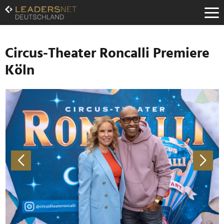
Zum
Inhalt
Zur
Fußzeilen-
Navigation
Circus-Theater Roncalli Premiere
Zur
Köln
Hauptnavigation