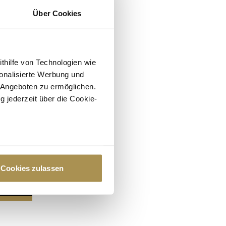
Über Cookies
ithilfe von Technologien wie
onalisierte Werbung und
 Angeboten zu ermöglichen.
g jederzeit über die Cookie-
au sein können
zieren
Cookies zulassen
hre Präferenzen im
Abschnitt
 Medien anbieten zu können
hrer Verwendung unserer