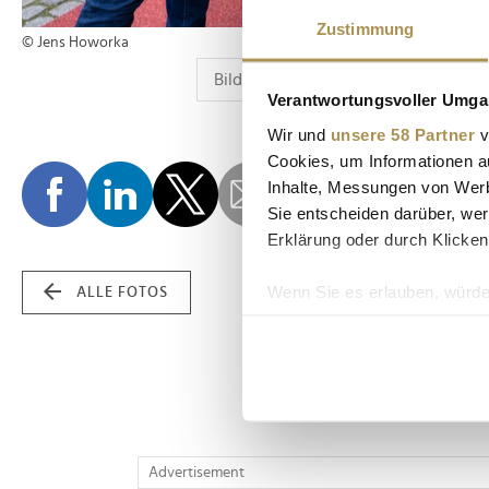
Zustimmung
© Jens Howorka
Verantwortungsvoller Umgan
Wir und
unsere 58 Partner
v
Cookies, um Informationen a
Inhalte, Messungen von Werb
Sie entscheiden darüber, wer
Erklärung oder durch Klicken
Wenn Sie es erlauben, würde
ALLE FOTOS
Informationen über Ih
Ihr Gerät durch aktiv
Erfahren Sie mehr darüber, w
Einzelheiten
fest.
Wir verwenden Cookies, um I
Advertisement
und die Zugriffe auf unsere 