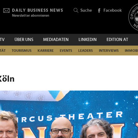
DAILY BUSINESS NEWS
Suche
Facebook
Newsletter abonnieren
.TV
ÜBER UNS
MEDIADATEN
LINKEDIN
EDITION AT
SUCHEN
TÄT
TOURISMUS
KARRIERE
EVENTS
LEADERS
INTERVIEWS
IMMOBI
Köln