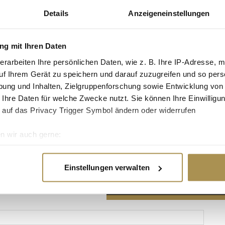
Details
Anzeigeneinstellungen
g mit Ihren Daten
erarbeiten Ihre persönlichen Daten, wie z. B. Ihre IP-Adresse, m
Advertisement
uf Ihrem Gerät zu speichern und darauf zuzugreifen und so pers
ung und Inhalten, Zielgruppenforschung sowie Entwicklung von
 Ihre Daten für welche Zwecke nutzt. Sie können Ihre Einwilligun
 auf das Privacy Trigger Symbol ändern oder widerrufen
n wir auch gerne:
re geografische Lage erfassen, welche bis auf einige Meter gen
es Scannen nach bestimmten Merkmalen (Fingerprinting) identifi
Einstellungen verwalten
ie Ihre persönlichen Daten verarbeitet werden, und legen Sie I
nhalte und Anzeigen zu personalisieren, Funktionen für soziale
Website zu analysieren. Außerdem geben wir Informationen zu I