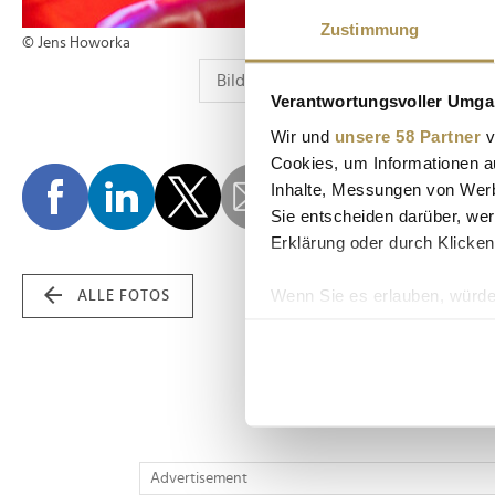
Zustimmung
© Jens Howorka
Verantwortungsvoller Umgan
Wir und
unsere 58 Partner
v
Cookies, um Informationen a
Inhalte, Messungen von Werb
Sie entscheiden darüber, wer
Erklärung oder durch Klicken
Wenn Sie es erlauben, würde
ALLE FOTOS
Informationen über Ih
Ihr Gerät durch aktiv
Erfahren Sie mehr darüber, w
Einzelheiten
fest.
Wir verwenden Cookies, um I
Advertisement
und die Zugriffe auf unsere 