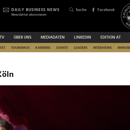
DAILY BUSINESS NEWS
Suche
Facebook
Newsletter abonnieren
.TV
ÜBER UNS
MEDIADATEN
LINKEDIN
EDITION AT
SUCHEN
TÄT
TOURISMUS
KARRIERE
EVENTS
LEADERS
INTERVIEWS
IMMOBI
Köln