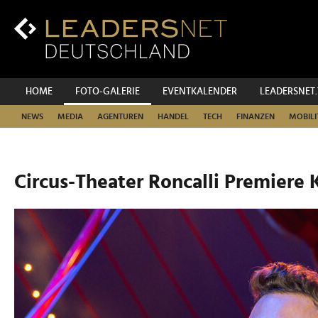
Zum
Inhalt
Zur
Fußzeilen-
Navigation
Zur
HOME
FOTO-GALERIE
EVENTKALENDER
LEADERSNET
Hauptnavigation
NEWS
MEDIA
AGENTUREN
HANDEL
TECH
FINANZEN
MOBILI
Circus-Theater Roncalli Premiere 