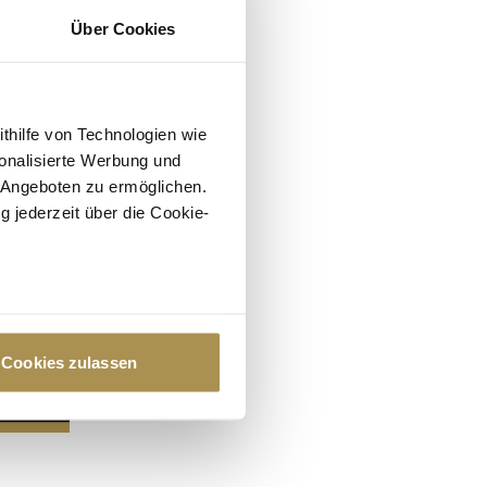
Über Cookies
ithilfe von Technologien wie
onalisierte Werbung und
 Angeboten zu ermöglichen.
g jederzeit über die Cookie-
au sein können
zieren
Cookies zulassen
hre Präferenzen im
Abschnitt
 Medien anbieten zu können
hrer Verwendung unserer