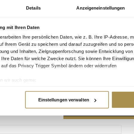
Details
Anzeigeneinstellungen
g mit Ihren Daten
erarbeiten Ihre persönlichen Daten, wie z. B. Ihre IP-Adresse, m
Advertisement
uf Ihrem Gerät zu speichern und darauf zuzugreifen und so pers
ung und Inhalten, Zielgruppenforschung sowie Entwicklung von
 Ihre Daten für welche Zwecke nutzt. Sie können Ihre Einwilligun
 auf das Privacy Trigger Symbol ändern oder widerrufen
n wir auch gerne:
re geografische Lage erfassen, welche bis auf einige Meter gen
es Scannen nach bestimmten Merkmalen (Fingerprinting) identifi
Einstellungen verwalten
ie Ihre persönlichen Daten verarbeitet werden, und legen Sie I
nhalte und Anzeigen zu personalisieren, Funktionen für soziale
Website zu analysieren. Außerdem geben wir Informationen zu I