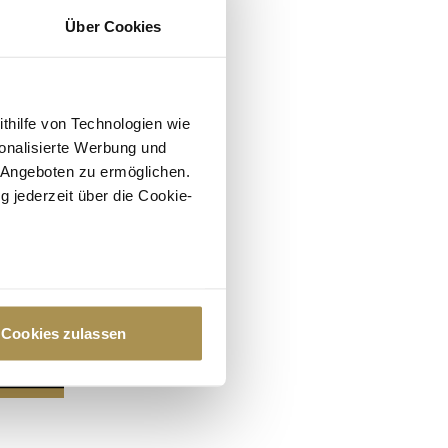
Über Cookies
ithilfe von Technologien wie
onalisierte Werbung und
 Angeboten zu ermöglichen.
g jederzeit über die Cookie-
au sein können
zieren
Cookies zulassen
hre Präferenzen im
Abschnitt
 Medien anbieten zu können
hrer Verwendung unserer