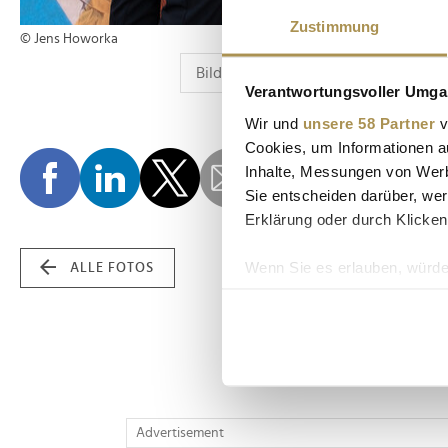
Zustimmung
© Jens Howorka
Verantwortungsvoller Umgan
Wir und
unsere 58 Partner
v
Cookies, um Informationen a
Inhalte, Messungen von Werb
Sie entscheiden darüber, wer
Erklärung oder durch Klicken
Wenn Sie es erlauben, würde
ALLE FOTOS
Informationen über Ih
Ihr Gerät durch aktiv
Erfahren Sie mehr darüber, w
Einzelheiten
fest.
Wir verwenden Cookies, um I
Advertisement
und die Zugriffe auf unsere 