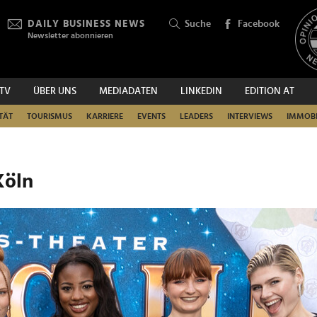
DAILY BUSINESS NEWS
Suche
Facebook
Newsletter abonnieren
.TV
ÜBER UNS
MEDIADATEN
LINKEDIN
EDITION AT
SUCHEN
TÄT
TOURISMUS
KARRIERE
EVENTS
LEADERS
INTERVIEWS
IMMOBI
Köln