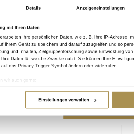
Details
Anzeigeneinstellungen
g mit Ihren Daten
erarbeiten Ihre persönlichen Daten, wie z. B. Ihre IP-Adresse, m
Advertisement
uf Ihrem Gerät zu speichern und darauf zuzugreifen und so pers
ung und Inhalten, Zielgruppenforschung sowie Entwicklung von
 Ihre Daten für welche Zwecke nutzt. Sie können Ihre Einwilligun
 auf das Privacy Trigger Symbol ändern oder widerrufen
n wir auch gerne:
re geografische Lage erfassen, welche bis auf einige Meter gen
es Scannen nach bestimmten Merkmalen (Fingerprinting) identifi
Einstellungen verwalten
ie Ihre persönlichen Daten verarbeitet werden, und legen Sie I
nhalte und Anzeigen zu personalisieren, Funktionen für soziale
Website zu analysieren. Außerdem geben wir Informationen zu I