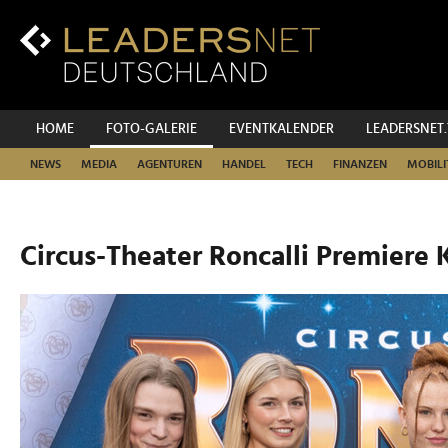
Zum
Inhalt
Zur
Fußzeilen-
Navigation
Zur
HOME
FOTO-GALERIE
EVENTKALENDER
LEADERSNET
Hauptnavigation
NEWS
MEDIA
AGENTUREN
HANDEL
TECH
FINANZEN
MOBILI
Circus-Theater Roncalli Premiere 