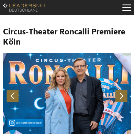
Zum
Inhalt
Zur
Fußzeilen-
Navigation
Circus-Theater Roncalli Premiere
Zur
Köln
Hauptnavigation