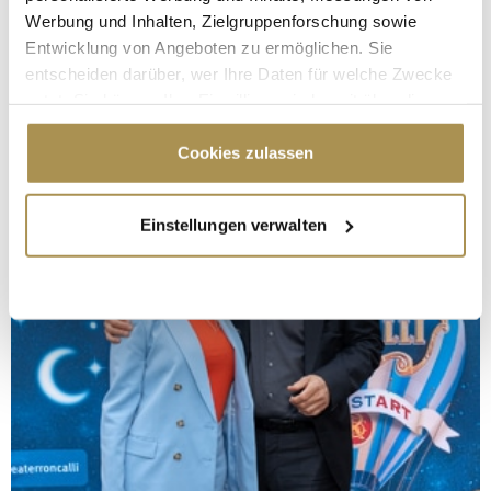
Werbung und Inhalten, Zielgruppenforschung sowie
Entwicklung von Angeboten zu ermöglichen. Sie
entscheiden darüber, wer Ihre Daten für welche Zwecke
nutzt. Sie können Ihre Einwilligung jederzeit über die
Cookie-Erklärung oder durch Klicken auf das Privacy
Trigger Symbol ändern oder widerrufen
Cookies zulassen
Wenn Sie es erlauben, würden wir auch gerne:
Einstellungen verwalten
Informationen über Ihre geografische Lage
erfassen, welche bis auf einige Meter genau sein
können
Ihr Gerät durch aktives Scannen nach
bestimmten Merkmalen (Fingerprinting) identifizieren
Erfahren Sie mehr darüber, wie Ihre persönlichen Daten
verarbeitet werden, und legen Sie Ihre Präferenzen im
Abschnitt Einzelheiten
fest.
Wir verwenden Cookies, um Inhalte und Anzeigen zu