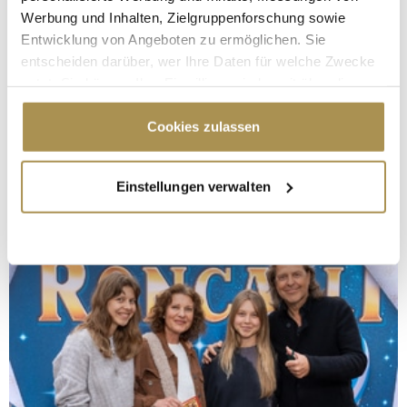
Werbung und Inhalten, Zielgruppenforschung sowie
Entwicklung von Angeboten zu ermöglichen. Sie
entscheiden darüber, wer Ihre Daten für welche Zwecke
nutzt. Sie können Ihre Einwilligung jederzeit über die
Cookie-Erklärung oder durch Klicken auf das Privacy
Trigger Symbol ändern oder widerrufen
Cookies zulassen
Wenn Sie es erlauben, würden wir auch gerne:
Einstellungen verwalten
Informationen über Ihre geografische Lage
erfassen, welche bis auf einige Meter genau sein
können
Ihr Gerät durch aktives Scannen nach
bestimmten Merkmalen (Fingerprinting) identifizieren
Erfahren Sie mehr darüber, wie Ihre persönlichen Daten
verarbeitet werden, und legen Sie Ihre Präferenzen im
Abschnitt Einzelheiten
fest.
Wir verwenden Cookies, um Inhalte und Anzeigen zu