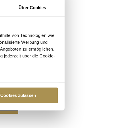
Über Cookies
ithilfe von Technologien wie
onalisierte Werbung und
 Angeboten zu ermöglichen.
g jederzeit über die Cookie-
au sein können
zieren
Cookies zulassen
hre Präferenzen im
Abschnitt
 Medien anbieten zu können
hrer Verwendung unserer