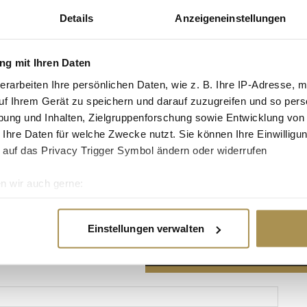
Details
Anzeigeneinstellungen
g mit Ihren Daten
erarbeiten Ihre persönlichen Daten, wie z. B. Ihre IP-Adresse, m
Advertisement
uf Ihrem Gerät zu speichern und darauf zuzugreifen und so pers
ung und Inhalten, Zielgruppenforschung sowie Entwicklung von
 Ihre Daten für welche Zwecke nutzt. Sie können Ihre Einwilligun
 auf das Privacy Trigger Symbol ändern oder widerrufen
n wir auch gerne:
re geografische Lage erfassen, welche bis auf einige Meter gen
es Scannen nach bestimmten Merkmalen (Fingerprinting) identifi
Einstellungen verwalten
ie Ihre persönlichen Daten verarbeitet werden, und legen Sie I
nhalte und Anzeigen zu personalisieren, Funktionen für soziale
Website zu analysieren. Außerdem geben wir Informationen zu I