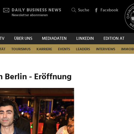
DAILY BUSINESS NEWS
Suche
Facebook
Newsletter abonnieren
.TV
ÜBER UNS
MEDIADATEN
LINKEDIN
EDITION AT
SUCHEN
TÄT
TOURISMUS
KARRIERE
EVENTS
LEADERS
INTERVIEWS
IMMOBI
n Berlin - Eröffnung