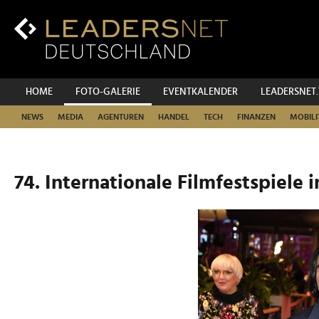
Zum
Inhalt
Zur
Fußzeilen-
Navigation
Zur
HOME
FOTO-GALERIE
EVENTKALENDER
LEADERSNET
Hauptnavigation
NEWS
MEDIA
AGENTUREN
HANDEL
TECH
FINANZEN
MOBILI
74. Internationale Filmfestspiele i