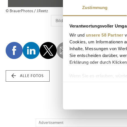
Zustimmung
© BrauerPhotos / J.Reetz
Verantwortungsvoller Umgan
Wir und
unsere 58 Partner
v
Cookies, um Informationen a
Inhalte, Messungen von Werb
Sie entscheiden darüber, wer
Erklärung oder durch Klicken
Wenn Sie es erlauben, würde
ALLE FOTOS
Informationen über Ih
Ihr Gerät durch aktiv
Erfahren Sie mehr darüber, w
Einzelheiten
fest.
Wir verwenden Cookies, um I
Advertisement
und die Zugriffe auf unsere 