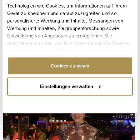
Technologien wie Cookies, um Informationen auf Ihrem
Gerät zu speichern und darauf zuzugreifen und so
personalisierte Werbung und Inhalte, Messungen von
Werbung und Inhalten, Zielgruppenforschung sowie
Entwicklung von Angeboten zu ermöglichen. Sie
entscheiden darüber, wer Ihre Daten für welche Zwecke
nutzt. Sie können Ihre Einwilligung jederzeit über die
Cookie-Erklärung oder durch Klicken auf das Privacy
Trigger Symbol ändern oder widerrufen
Cookies zulassen
Wenn Sie es erlauben, würden wir auch gerne:
Einstellungen verwalten
Informationen über Ihre geografische Lage
erfassen, welche bis auf einige Meter genau sein
können
Ihr Gerät durch aktives Scannen nach
bestimmten Merkmalen (Fingerprinting) identifizieren
Erfahren Sie mehr darüber, wie Ihre persönlichen Daten
verarbeitet werden, und legen Sie Ihre Präferenzen im