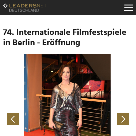
Zum
Inhalt
Zur
Fußzeilen-
Navigation
74. Internationale Filmfestspiele
Zur
in Berlin - Eröffnung
Hauptnavigation