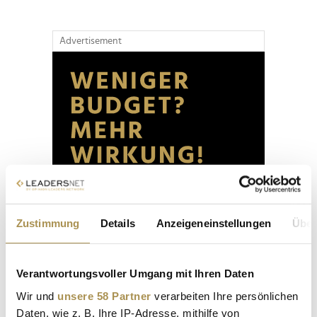
Advertisement
Zustimmung
Details
Anzeigeneinstellungen
Über
Verantwortungsvoller Umgang mit Ihren Daten
Wir und
unsere 58 Partner
verarbeiten Ihre persönlichen
Daten, wie z. B. Ihre IP-Adresse, mithilfe von