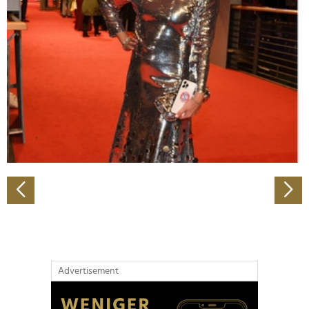
Abschnitt Einzelheiten
fest.
Wir verwenden Cookies, um Inhalte und Anzeigen zu
personalisieren, Funktionen für soziale Medien anbieten
zu können und die Zugriffe auf unsere Website zu
analysieren. Außerdem geben wir Informationen zu Ihrer
Verwendung unserer Website an unsere Partner für
soziale Medien, Werbung und Analysen weiter. Unsere
Partner führen diese Informationen möglicherweise mit
weiteren Daten zusammen, die Sie ihnen bereitgestellt
haben oder die sie im Rahmen Ihrer Nutzung der Dienste
gesammelt haben.
Advertisement