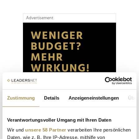
Advertisement
Zustimmung
Details
Anzeigeneinstellungen
Über
Verantwortungsvoller Umgang mit Ihren Daten
Wir und
unsere 58 Partner
verarbeiten Ihre persönlichen
Daten, wie z. B. Ihre IP-Adresse, mithilfe von