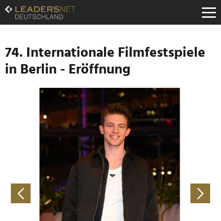
Zum
Inhalt
Zur
Fußzeilen-
Navigation
74. Internationale Filmfestspiele
Zur
in Berlin - Eröffnung
Hauptnavigation