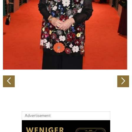
Abschnitt Einzelheiten
fest.
Wir verwenden Cookies, um Inhalte und Anzeigen zu
personalisieren, Funktionen für soziale Medien anbieten
zu können und die Zugriffe auf unsere Website zu
analysieren. Außerdem geben wir Informationen zu Ihrer
Verwendung unserer Website an unsere Partner für
soziale Medien, Werbung und Analysen weiter. Unsere
Partner führen diese Informationen möglicherweise mit
weiteren Daten zusammen, die Sie ihnen bereitgestellt
haben oder die sie im Rahmen Ihrer Nutzung der Dienste
gesammelt haben.
Advertisement