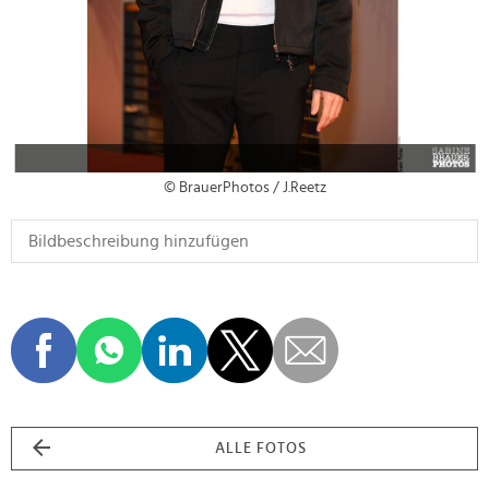
© BrauerPhotos / J.Reetz
ALLE FOTOS