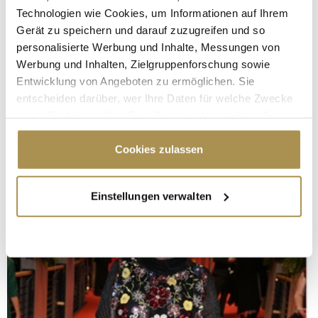
Technologien wie Cookies, um Informationen auf Ihrem
Gerät zu speichern und darauf zuzugreifen und so
personalisierte Werbung und Inhalte, Messungen von
Werbung und Inhalten, Zielgruppenforschung sowie
Entwicklung von Angeboten zu ermöglichen. Sie
entscheiden darüber, wer Ihre Daten für welche Zwecke
nutzt. Sie können Ihre Einwilligung jederzeit über die
Cookie-Erklärung oder durch Klicken auf das Privacy
Trigger Symbol ändern oder widerrufen
Cookies zulassen
Wenn Sie es erlauben, würden wir auch gerne:
Einstellungen verwalten
Informationen über Ihre geografische Lage
erfassen, welche bis auf einige Meter genau sein
können
Ihr Gerät durch aktives Scannen nach
bestimmten Merkmalen (Fingerprinting) identifizieren
Erfahren Sie mehr darüber, wie Ihre persönlichen Daten
verarbeitet werden, und legen Sie Ihre Präferenzen im