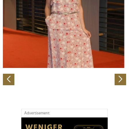
Abschnitt Einzelheiten
fest.
Wir verwenden Cookies, um Inhalte und Anzeigen zu
personalisieren, Funktionen für soziale Medien anbieten
zu können und die Zugriffe auf unsere Website zu
analysieren. Außerdem geben wir Informationen zu Ihrer
Verwendung unserer Website an unsere Partner für
soziale Medien, Werbung und Analysen weiter. Unsere
Partner führen diese Informationen möglicherweise mit
weiteren Daten zusammen, die Sie ihnen bereitgestellt
haben oder die sie im Rahmen Ihrer Nutzung der Dienste
gesammelt haben.
Advertisement