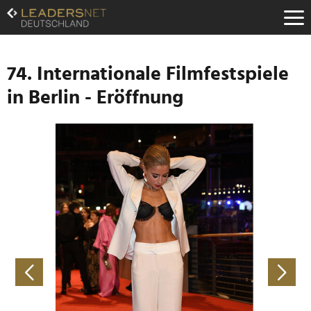
Zum
Inhalt
Zur
Fußzeilen-
Navigation
74. Internationale Filmfestspiele
Zur
in Berlin - Eröffnung
Hauptnavigation