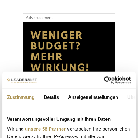
Advertisement
Zustimmung
Details
Anzeigeneinstellungen
Über
Verantwortungsvoller Umgang mit Ihren Daten
Wir und
unsere 58 Partner
verarbeiten Ihre persönlichen
Daten, wie z. B. Ihre IP-Adresse, mithilfe von