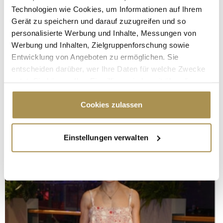
Technologien wie Cookies, um Informationen auf Ihrem
Gerät zu speichern und darauf zuzugreifen und so
personalisierte Werbung und Inhalte, Messungen von
Werbung und Inhalten, Zielgruppenforschung sowie
Entwicklung von Angeboten zu ermöglichen. Sie
entscheiden darüber, wer Ihre Daten für welche Zwecke
nutzt. Sie können Ihre Einwilligung jederzeit über die
Cookie-Erklärung oder durch Klicken auf das Privacy
Trigger Symbol ändern oder widerrufen
Cookies zulassen
Wenn Sie es erlauben, würden wir auch gerne:
Einstellungen verwalten
Informationen über Ihre geografische Lage
erfassen, welche bis auf einige Meter genau sein
können
Ihr Gerät durch aktives Scannen nach
bestimmten Merkmalen (Fingerprinting) identifizieren
Erfahren Sie mehr darüber, wie Ihre persönlichen Daten
verarbeitet werden, und legen Sie Ihre Präferenzen im