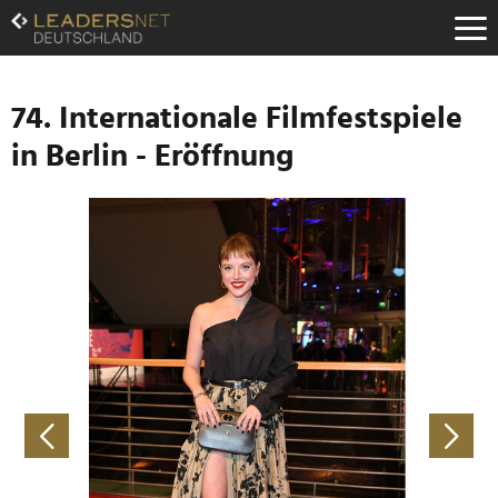
Zum
Inhalt
Zur
Fußzeilen-
Navigation
74. Internationale Filmfestspiele
Zur
in Berlin - Eröffnung
Hauptnavigation