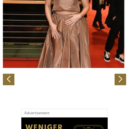
Abschnitt Einzelheiten
fest.
Wir verwenden Cookies, um Inhalte und Anzeigen zu
personalisieren, Funktionen für soziale Medien anbieten
zu können und die Zugriffe auf unsere Website zu
analysieren. Außerdem geben wir Informationen zu Ihrer
Verwendung unserer Website an unsere Partner für
soziale Medien, Werbung und Analysen weiter. Unsere
Partner führen diese Informationen möglicherweise mit
weiteren Daten zusammen, die Sie ihnen bereitgestellt
haben oder die sie im Rahmen Ihrer Nutzung der Dienste
gesammelt haben.
Advertisement