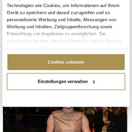
Technologien wie Cookies, um Informationen auf Ihrem
Gerät zu speichern und darauf zuzugreifen und so
personalisierte Werbung und Inhalte, Messungen von
Werbung und Inhalten, Zielgruppenforschung sowie
Entwicklung von Angeboten zu ermöglichen. Sie
entscheiden darüber, wer Ihre Daten für welche Zwecke
nutzt. Sie können Ihre Einwilligung jederzeit über die
Cookie-Erklärung oder durch Klicken auf das Privacy
Trigger Symbol ändern oder widerrufen
Cookies zulassen
Wenn Sie es erlauben, würden wir auch gerne:
Einstellungen verwalten
Informationen über Ihre geografische Lage
erfassen, welche bis auf einige Meter genau sein
können
Ihr Gerät durch aktives Scannen nach
bestimmten Merkmalen (Fingerprinting) identifizieren
Erfahren Sie mehr darüber, wie Ihre persönlichen Daten
verarbeitet werden, und legen Sie Ihre Präferenzen im