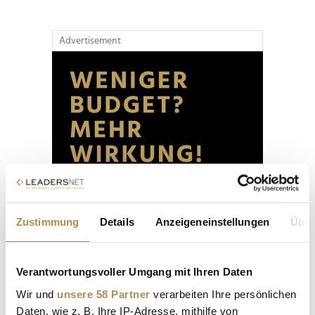
Advertisement
Zustimmung
Details
Anzeigeneinstellungen
Über
Verantwortungsvoller Umgang mit Ihren Daten
Wir und
unsere 58 Partner
verarbeiten Ihre persönlichen
Daten, wie z. B. Ihre IP-Adresse, mithilfe von