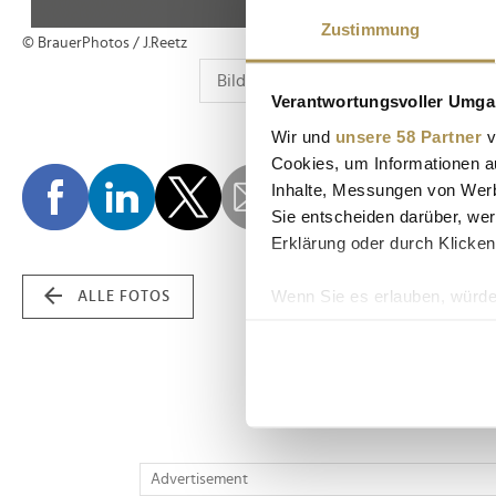
Zustimmung
© BrauerPhotos / J.Reetz
Verantwortungsvoller Umgan
Wir und
unsere 58 Partner
v
Cookies, um Informationen a
Inhalte, Messungen von Werb
Sie entscheiden darüber, wer
Erklärung oder durch Klicken
Wenn Sie es erlauben, würde
ALLE FOTOS
Informationen über Ih
Ihr Gerät durch aktiv
Erfahren Sie mehr darüber, w
Einzelheiten
fest.
Wir verwenden Cookies, um I
Advertisement
und die Zugriffe auf unsere 