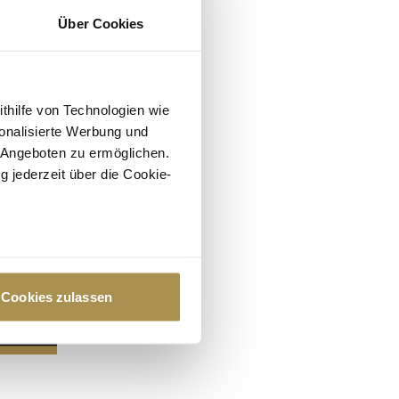
Über Cookies
ithilfe von Technologien wie
onalisierte Werbung und
 Angeboten zu ermöglichen.
g jederzeit über die Cookie-
au sein können
zieren
Cookies zulassen
hre Präferenzen im
Abschnitt
 Medien anbieten zu können
hrer Verwendung unserer