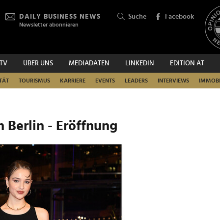
DAILY BUSINESS NEWS
Suche
Facebook
Newsletter abonnieren
.TV
ÜBER UNS
MEDIADATEN
LINKEDIN
EDITION AT
SUCHEN
TÄT
TOURISMUS
KARRIERE
EVENTS
LEADERS
INTERVIEWS
IMMOBI
n Berlin - Eröffnung