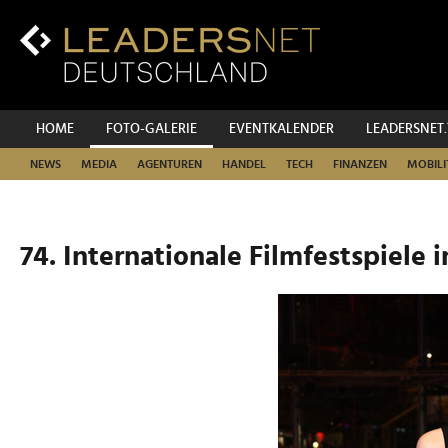
Zum
Inhalt
Zur
Fußzeilen-
Navigation
Zur
HOME
FOTO-GALERIE
EVENTKALENDER
LEADERSNET
Hauptnavigation
NEWS
MEDIA
AGENTUREN
HANDEL
TECH
FINANZEN
MOBILI
74. Internationale Filmfestspiele i