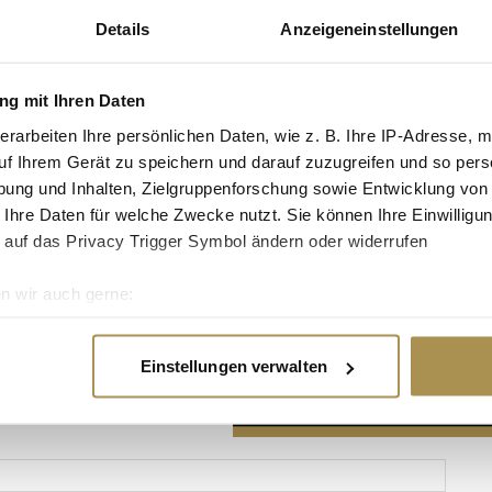
Details
Anzeigeneinstellungen
g mit Ihren Daten
erarbeiten Ihre persönlichen Daten, wie z. B. Ihre IP-Adresse, m
Advertisement
uf Ihrem Gerät zu speichern und darauf zuzugreifen und so pers
ung und Inhalten, Zielgruppenforschung sowie Entwicklung von
 Ihre Daten für welche Zwecke nutzt. Sie können Ihre Einwilligun
 auf das Privacy Trigger Symbol ändern oder widerrufen
n wir auch gerne:
re geografische Lage erfassen, welche bis auf einige Meter gen
es Scannen nach bestimmten Merkmalen (Fingerprinting) identifi
Einstellungen verwalten
ie Ihre persönlichen Daten verarbeitet werden, und legen Sie I
nhalte und Anzeigen zu personalisieren, Funktionen für soziale
Website zu analysieren. Außerdem geben wir Informationen zu I