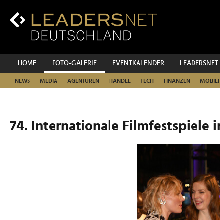
Zum
Inhalt
Zur
Fußzeilen-
Navigation
Zur
HOME
FOTO-GALERIE
EVENTKALENDER
LEADERSNET
Hauptnavigation
NEWS
MEDIA
AGENTUREN
HANDEL
TECH
FINANZEN
MOBILI
74. Internationale Filmfestspiele i