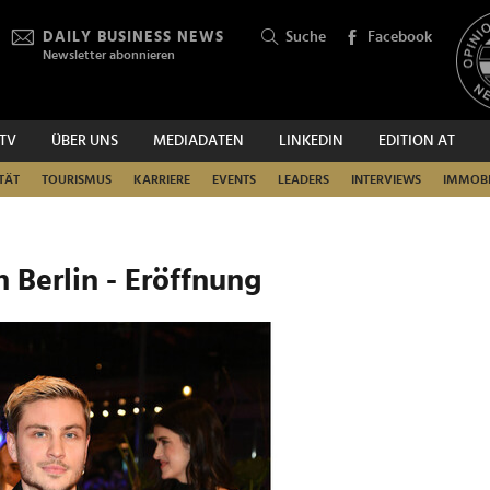
DAILY BUSINESS NEWS
Suche
Facebook
Newsletter abonnieren
.TV
ÜBER UNS
MEDIADATEN
LINKEDIN
EDITION AT
SUCHEN
TÄT
TOURISMUS
KARRIERE
EVENTS
LEADERS
INTERVIEWS
IMMOBI
n Berlin - Eröffnung