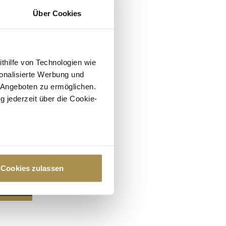
Über Cookies
ithilfe von Technologien wie
onalisierte Werbung und
 Angeboten zu ermöglichen.
g jederzeit über die Cookie-
au sein können
zieren
Cookies zulassen
hre Präferenzen im
Abschnitt
 Medien anbieten zu können
hrer Verwendung unserer