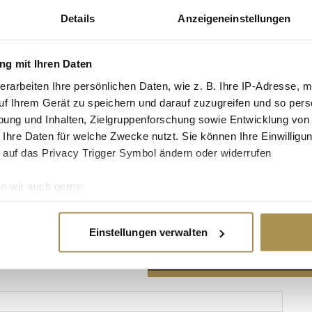
Details
Anzeigeneinstellungen
g mit Ihren Daten
erarbeiten Ihre persönlichen Daten, wie z. B. Ihre IP-Adresse, m
Advertisement
uf Ihrem Gerät zu speichern und darauf zuzugreifen und so pers
ung und Inhalten, Zielgruppenforschung sowie Entwicklung von
 Ihre Daten für welche Zwecke nutzt. Sie können Ihre Einwilligun
 auf das Privacy Trigger Symbol ändern oder widerrufen
n wir auch gerne:
re geografische Lage erfassen, welche bis auf einige Meter gen
es Scannen nach bestimmten Merkmalen (Fingerprinting) identifi
Einstellungen verwalten
ie Ihre persönlichen Daten verarbeitet werden, und legen Sie I
nhalte und Anzeigen zu personalisieren, Funktionen für soziale
Website zu analysieren. Außerdem geben wir Informationen zu I