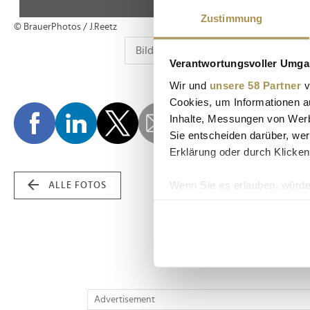
Zustimmung
© BrauerPhotos / J.Reetz
Verantwortungsvoller Umgan
Wir und
unsere 58 Partner
v
Cookies, um Informationen a
Inhalte, Messungen von Werb
Sie entscheiden darüber, wer
Erklärung oder durch Klicken
Wenn Sie es erlauben, würde
ALLE FOTOS
Informationen über Ih
Ihr Gerät durch aktiv
Erfahren Sie mehr darüber, w
Einzelheiten
fest.
Wir verwenden Cookies, um I
Advertisement
und die Zugriffe auf unsere 